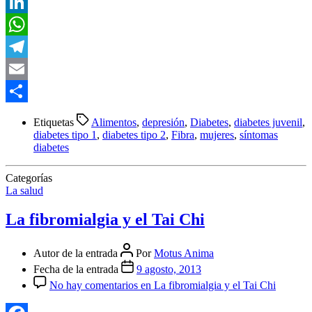
Twitter
LinkedIn
WhatsApp
Telegram
Email
Compartir
Etiquetas
Alimentos
,
depresión
,
Diabetes
,
diabetes juvenil
,
diabetes tipo 1
,
diabetes tipo 2
,
Fibra
,
mujeres
,
síntomas
diabetes
Categorías
La salud
La fibromialgia y el Tai Chi
Autor de la entrada
Por
Motus Anima
Fecha de la entrada
9 agosto, 2013
No hay comentarios
en La fibromialgia y el Tai Chi