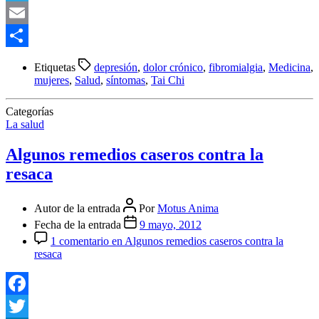
Telegram
Email
Compartir
Etiquetas
depresión
,
dolor crónico
,
fibromialgia
,
Medicina
,
mujeres
,
Salud
,
síntomas
,
Tai Chi
Categorías
La salud
Algunos remedios caseros contra la
resaca
Autor de la entrada
Por
Motus Anima
Fecha de la entrada
9 mayo, 2012
1 comentario
en Algunos remedios caseros contra la
resaca
Facebook