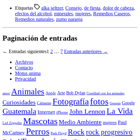
Compartir
Etiquetas
alka seltzer
,
Consejo
,
de fiesta
,
dolor de cabeza
,
efectos del alcohol
,
minerales
,
mujeres
,
Remedios Caseros
,
Remedios naturales
,
zumo naranja
Paginación de entradas
←
Entradas
siguientes
1
2
…
7
Entradas
anteriores
→
Archivos
Contacto
Motus anima
Privacidad
Animales
Arte
Bob Dylan
Apple
amor
Crueldad con los animales
Fotografía
fotos
Curiosidades
Google
Cámaras
Genesis
La Vida
Guatemala
John Lennon
Internet
iPhone
Mascotas
Medio Ambiente
Paul
mujeres
Led Zeppelin
Perros
Rock
rock progresivo
McCartney
Pink Floyd