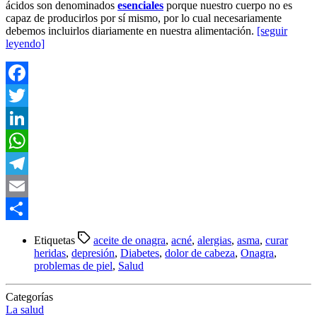
ácidos son denominados
esenciales
porque nuestro cuerpo no es
capaz de producirlos por sí mismo, por lo cual necesariamente
debemos incluirlos diariamente en nuestra alimentación.
[seguir
leyendo]
Facebook
Twitter
LinkedIn
WhatsApp
Telegram
Email
Compartir
Etiquetas
aceite de onagra
,
acné
,
alergias
,
asma
,
curar
heridas
,
depresión
,
Diabetes
,
dolor de cabeza
,
Onagra
,
problemas de piel
,
Salud
Categorías
La salud