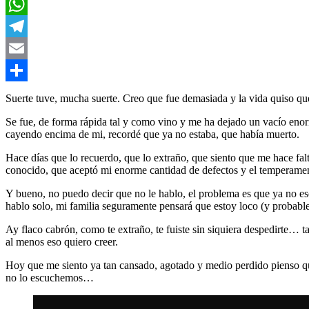
LinkedIn
WhatsApp
Telegram
Email
Compartir
Suerte tuve, mucha suerte. Creo que fue demasiada y la vida quiso q
Se fue, de forma rápida tal y como vino y me ha dejado un vacío enor
cayendo encima de mi, recordé que ya no estaba, que había muerto.
Hace días que lo recuerdo, que lo extraño, que siento que me hace f
conocido, que aceptó mi enorme cantidad de defectos y el temperamen
Y bueno, no puedo decir que no le hablo, el problema es que ya no es
hablo solo, mi familia seguramente pensará que estoy loco (y probabl
Ay flaco cabrón, como te extraño, te fuiste sin siquiera despedirte… 
al menos eso quiero creer.
Hoy que me siento ya tan cansado, agotado y medio perdido pienso qu
no lo escuchemos…