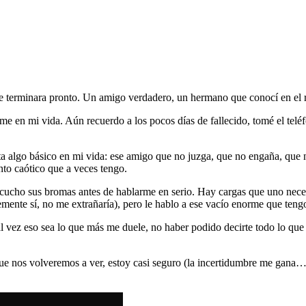
ue terminara pronto. Un amigo verdadero, un hermano que conocí en el r
me en mi vida. Aún recuerdo a los pocos días de fallecido, tomé el tel
alta algo básico en mi vida: ese amigo que no juzga, que no engaña, q
to caótico que a veces tengo.
cucho sus bromas antes de hablarme en serio. Hay cargas que uno neces
emente sí, no me extrañaría), pero le hablo a ese vacío enorme que ten
tal vez eso sea lo que más me duele, no haber podido decirte todo lo que
e nos volveremos a ver, estoy casi seguro (la incertidumbre me gana…