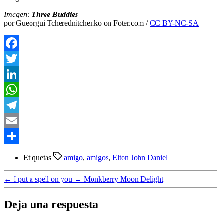
Imagen:
Three Buddies
por Gueorgui Tcherednitchenko on Foter.com /
CC BY-NC-SA
Facebook
Twitter
LinkedIn
WhatsApp
Telegram
Email
Compartir
Etiquetas
amigo
,
amigos
,
Elton John Daniel
←
I put a spell on you
→
Monkberry Moon Delight
Deja una respuesta