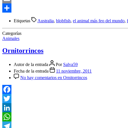
Email
Compartir
Etiquetas
Australia
,
blobfish
,
el animal más feo del mundo
,
Categorías
Animales
Ornitorrincos
Autor de la entrada
Por
Salva59
Fecha de la entrada
11 noviembre, 2011
No hay comentarios
en Ornitorrincos
Facebook
Twitter
LinkedIn
WhatsApp