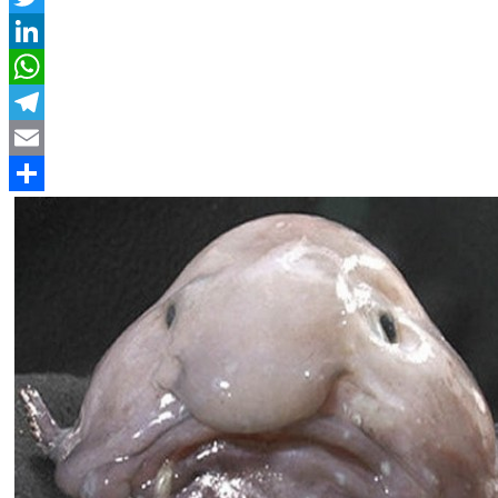
Twitter
LinkedIn
WhatsApp
Telegram
Email
Compartir