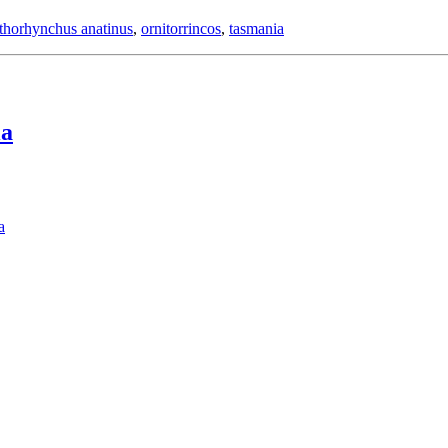
thorhynchus anatinus
,
ornitorrincos
,
tasmania
ia
a