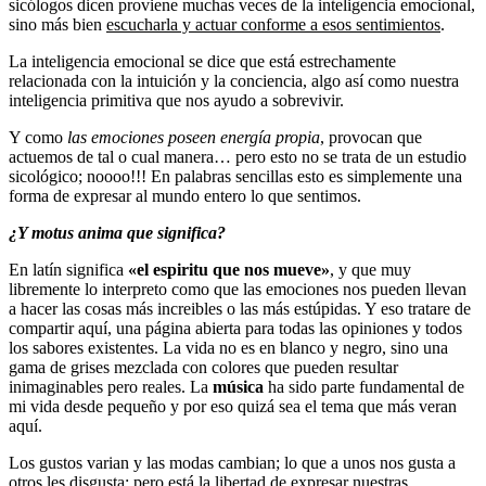
sicólogos dicen proviene muchas veces de la inteligencia emocional,
sino más bien
escucharla y actuar conforme a esos sentimientos
.
La inteligencia emocional se dice que está estrechamente
relacionada con la intuición y la conciencia, algo así como nuestra
inteligencia primitiva que nos ayudo a sobrevivir.
Y como
las emociones poseen energía propia
, provocan que
actuemos de tal o cual manera… pero esto no se trata de un estudio
sicológico; noooo!!! En palabras sencillas esto es simplemente una
forma de expresar al mundo entero lo que sentimos.
¿Y motus anima que significa?
En latín significa
«el espiritu que nos mueve»
, y que muy
libremente lo interpreto como que las emociones nos pueden llevan
a hacer las cosas más increibles o las más estúpidas. Y eso tratare de
compartir aquí, una página abierta para todas las opiniones y todos
los sabores existentes. La vida no es en blanco y negro, sino una
gama de grises mezclada con colores que pueden resultar
inimaginables pero reales. La
música
ha sido parte fundamental de
mi vida desde pequeño y por eso quizá sea el tema que más veran
aquí.
Los gustos varian y las modas cambian; lo que a unos nos gusta a
otros les disgusta: pero está la libertad de expresar nuestras