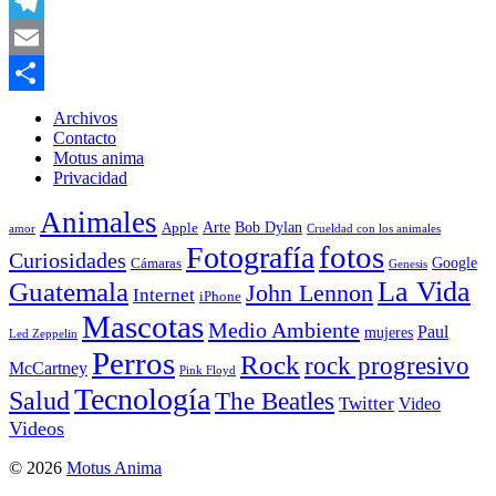
WhatsApp
Telegram
Email
Compartir
Archivos
Contacto
Motus anima
Privacidad
Animales
Arte
Bob Dylan
Apple
amor
Crueldad con los animales
Fotografía
fotos
Curiosidades
Google
Cámaras
Genesis
La Vida
Guatemala
John Lennon
Internet
iPhone
Mascotas
Medio Ambiente
Paul
mujeres
Led Zeppelin
Perros
Rock
rock progresivo
McCartney
Pink Floyd
Tecnología
Salud
The Beatles
Twitter
Video
Videos
© 2026
Motus Anima