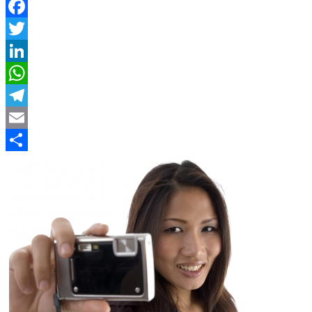
Facebook
Twitter
LinkedIn
WhatsApp
Telegram
Email
Compartir