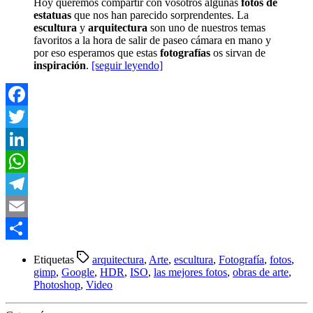
Hoy queremos compartir con vosotros algunas
fotos de
estatuas
que nos han parecido sorprendentes. La
escultura
y
arquitectura
son uno de nuestros temas
favoritos a la hora de salir de paseo cámara en mano y
por eso esperamos que estas
fotografías
os sirvan de
inspiración
.
[seguir leyendo]
Facebook
Twitter
LinkedIn
WhatsApp
Telegram
Email
Compartir
Etiquetas
arquitectura
,
Arte
,
escultura
,
Fotografía
,
fotos
,
gimp
,
Google
,
HDR
,
ISO
,
las mejores fotos
,
obras de arte
,
Photoshop
,
Video