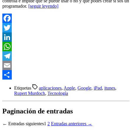
controla e impide que se puede usar o no y que podés crear si sos un
programador.
[seguir leyendo]
Facebook
Twitter
LinkedIn
WhatsApp
Telegram
Email
Compartir
Etiquetas
aplicaciones
,
Apple
,
Google
,
iPad
,
itunes
,
Rupert Murdoch
,
Tecnología
Paginación de entradas
←
Entradas
siguientes
1
2
Entradas
anteriores
→