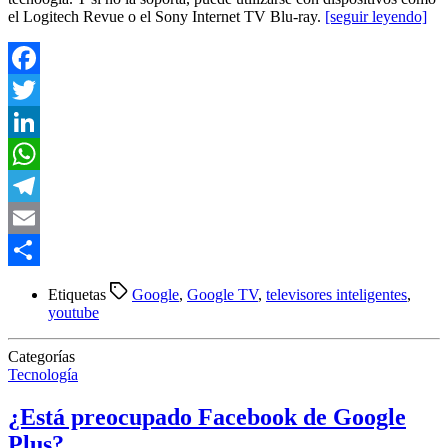
el Logitech Revue o el Sony Internet TV Blu-ray.
[seguir leyendo]
Facebook
Twitter
LinkedIn
WhatsApp
Telegram
Email
Compartir
Etiquetas
Google
,
Google TV
,
televisores inteligentes
,
youtube
Categorías
Tecnología
¿Está preocupado Facebook de Google
Plus?