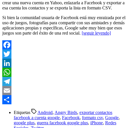
crear una nueva cuenta en Yahoo, enlazarla a Facebook y exportar a
esa cuenta los contactos y se exporta la lista en formato CSV.
Si bien la comunidad usuaria de Facebook está muy enraizada por el
uso de juegos, fotografías para compartir con sus amistades y demás
aplicaciones propias y específicas, Google sabe muy bien que esos
juegos son parte del éxito de una red social.
[seguir leyendo]
Facebook
Twitter
LinkedIn
WhatsApp
Telegram
Email
Compartir
Etiquetas
Android
,
Angry Birds
,
exportar contactos
facebook a cuenta google
,
Facebook
,
formato csv
,
Google
,
google plus
,
guerra facebook google plus
,
iPhone
,
Redes
Sociales
,
Twitter