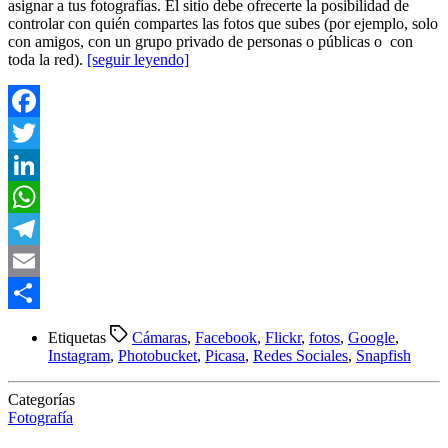
asignar a tus fotografías. El sitio debe ofrecerte la posibilidad de
controlar con quién compartes las fotos que subes (por ejemplo, solo
con amigos, con un grupo privado de personas o públicas o con
toda la red).
[seguir leyendo]
Facebook
Twitter
LinkedIn
WhatsApp
Telegram
Email
Compartir
Etiquetas
Cámaras
,
Facebook
,
Flickr
,
fotos
,
Google
,
Instagram
,
Photobucket
,
Picasa
,
Redes Sociales
,
Snapfish
Categorías
Fotografía