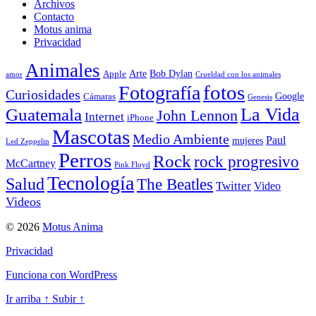
Archivos
Contacto
Motus anima
Privacidad
Animales
Arte
Bob Dylan
Apple
amor
Crueldad con los animales
Fotografía
fotos
Curiosidades
Google
Cámaras
Genesis
La Vida
Guatemala
John Lennon
Internet
iPhone
Mascotas
Medio Ambiente
Paul
mujeres
Led Zeppelin
Perros
Rock
rock progresivo
McCartney
Pink Floyd
Tecnología
Salud
The Beatles
Twitter
Video
Videos
© 2026
Motus Anima
Privacidad
Funciona con WordPress
Ir arriba
↑
Subir
↑