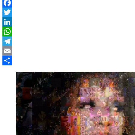
Facebook
Twitter
LinkedIn
WhatsApp
Telegram
Email
Compartir