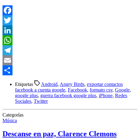
Facebook
Twitter
LinkedIn
WhatsApp
Telegram
Email
Compartir
Etiquetas
Android
,
Angry Birds
,
exportar contactos
facebook a cuenta google
,
Facebook
,
formato csv
,
Google
,
google plus
,
guerra facebook google plus
,
iPhone
,
Redes
Sociales
,
Twitter
Categorías
Música
Descanse en paz, Clarence Clemons