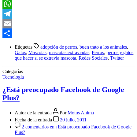
LinkedIn
WhatsApp
Telegram
Email
Compartir
Etiquetas
adopción de perros
,
buen trato a los animales
,
Gatos
,
Mascotas
,
mascotas extraviadas
,
Perros
,
perros y gatos
,
que hacer si se extravia mascota
,
Redes Sociales
,
Twitter
Categorías
Tecnología
¿Está preocupado Facebook de Google
Plus?
Autor de la entrada
Por
Motus Anima
Fecha de la entrada
20 julio, 2011
2 comentarios
en ¿Está preocupado Facebook de Google
Plus?