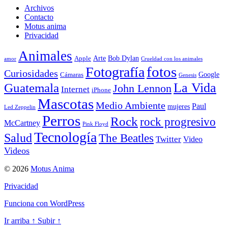
Archivos
Contacto
Motus anima
Privacidad
Animales
Arte
Bob Dylan
Apple
amor
Crueldad con los animales
Fotografía
fotos
Curiosidades
Google
Cámaras
Genesis
La Vida
Guatemala
John Lennon
Internet
iPhone
Mascotas
Medio Ambiente
Paul
mujeres
Led Zeppelin
Perros
Rock
rock progresivo
McCartney
Pink Floyd
Tecnología
Salud
The Beatles
Twitter
Video
Videos
© 2026
Motus Anima
Privacidad
Funciona con WordPress
Ir arriba
↑
Subir
↑