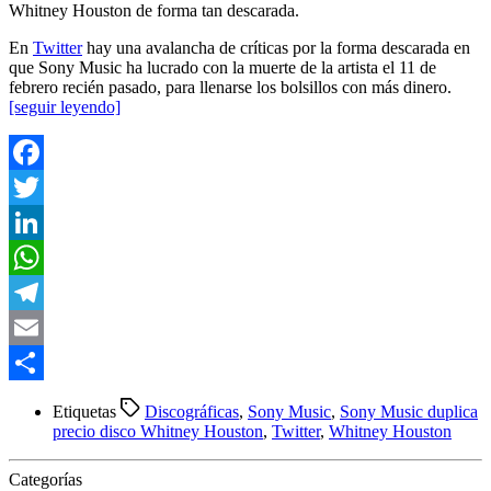
Whitney Houston de forma tan descarada.
En
Twitter
hay una avalancha de críticas por la forma descarada en
que Sony Music ha lucrado con la muerte de la artista el 11 de
febrero recién pasado, para llenarse los bolsillos con más dinero.
[seguir leyendo]
Facebook
Twitter
LinkedIn
WhatsApp
Telegram
Email
Compartir
Etiquetas
Discográficas
,
Sony Music
,
Sony Music duplica
precio disco Whitney Houston
,
Twitter
,
Whitney Houston
Categorías