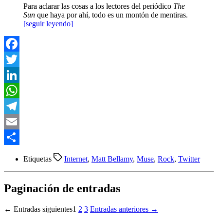
Para aclarar las cosas a los lectores del periódico
The
Sun
que haya por ahí, todo es un montón de mentiras.
[seguir leyendo]
Facebook
Twitter
LinkedIn
WhatsApp
Telegram
Email
Compartir
Etiquetas
Internet
,
Matt Bellamy
,
Muse
,
Rock
,
Twitter
Paginación de entradas
←
Entradas
siguientes
1
2
3
Entradas
anteriores
→