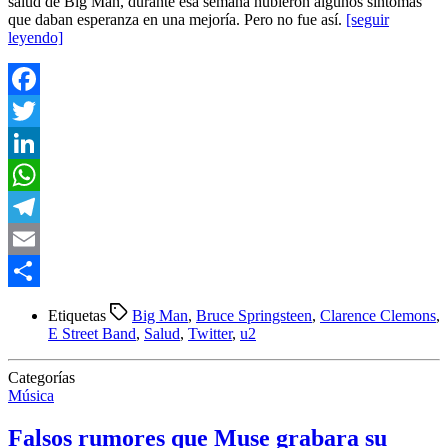
salud de Big Man, durante esa semana hubieron algunos síntomas
que daban esperanza en una mejoría. Pero no fue así.
[seguir
leyendo]
Facebook
Twitter
LinkedIn
WhatsApp
Telegram
Email
Compartir
Etiquetas
Big Man
,
Bruce Springsteen
,
Clarence Clemons
,
E Street Band
,
Salud
,
Twitter
,
u2
Categorías
Música
Falsos rumores que Muse grabara su