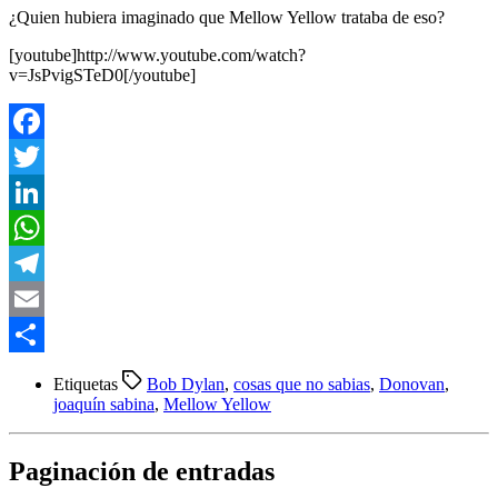
¿Quien hubiera imaginado que Mellow Yellow trataba de eso?
[youtube]http://www.youtube.com/watch?
v=JsPvigSTeD0[/youtube]
Facebook
Twitter
LinkedIn
WhatsApp
Telegram
Email
Compartir
Etiquetas
Bob Dylan
,
cosas que no sabias
,
Donovan
,
joaquín sabina
,
Mellow Yellow
Paginación de entradas