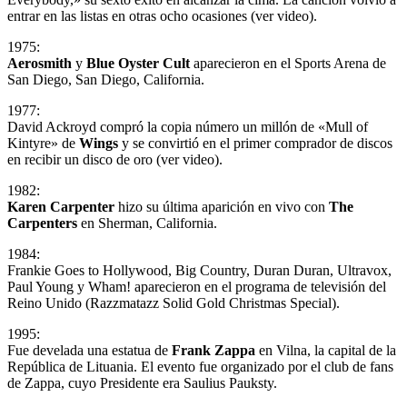
entrar en las listas en otras ocho ocasiones (ver video).
1975:
Aerosmith
y
Blue Oyster Cult
aparecieron en el Sports Arena de
San Diego, San Diego, California.
1977:
David Ackroyd compró la copia número un millón de «Mull of
Kintyre» de
Wings
y se convirtió en el primer comprador de discos
en recibir un disco de oro (ver video).
1982:
Karen Carpenter
hizo su última aparición en vivo con
The
Carpenters
en Sherman, California.
1984:
Frankie Goes to Hollywood, Big Country, Duran Duran, Ultravox,
Paul Young y Wham! aparecieron en el programa de televisión del
Reino Unido (Razzmatazz Solid Gold Christmas Special).
1995:
Fue develada una estatua de
Frank Zappa
en Vilna, la capital de la
República de Lituania. El evento fue organizado por el club de fans
de Zappa, cuyo Presidente era Saulius Pauksty.