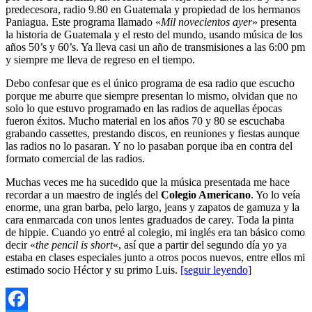
predecesora, radio 9.80 en Guatemala y propiedad de los hermanos
Paniagua. Este programa llamado «
Mil novecientos ayer
» presenta
la historia de Guatemala y el resto del mundo, usando música de los
años 50’s y 60’s. Ya lleva casi un año de transmisiones a las 6:00 pm
y siempre me lleva de regreso en el tiempo.
Debo confesar que es el único programa de esa radio que escucho
porque me aburre que siempre presentan lo mismo, olvidan que no
solo lo que estuvo programado en las radios de aquellas épocas
fueron éxitos. Mucho material en los años 70 y 80 se escuchaba
grabando cassettes, prestando discos, en reuniones y fiestas aunque
las radios no lo pasaran. Y no lo pasaban porque iba en contra del
formato comercial de las radios.
Muchas veces me ha sucedido que la música presentada me hace
recordar a un maestro de inglés del
Colegio Americano
. Yo lo veía
enorme, una gran barba, pelo largo, jeans y zapatos de gamuza y la
cara enmarcada con unos lentes graduados de carey. Toda la pinta
de hippie. Cuando yo entré al colegio, mi inglés era tan básico como
decir «
the pencil is short
«, así que a partir del segundo día yo ya
estaba en clases especiales junto a otros pocos nuevos, entre ellos mi
estimado socio Héctor y su primo Luis.
[seguir leyendo]