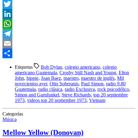
Facebook
Twitter
LinkedIn
WhatsApp
Telegram
Email
Compartir
Etiquetas
Bob Dylan
,
colegio americano
,
colegio
americano Guatemala
,
Crosby Still Nash and Young
,
Elton
John
,
hippie
,
Joan Baez
,
maestro
,
maestro de inglés
,
Mil
novecientos ayer
,
Otto Soberanis
,
Paul Simon
,
radio 9.80
Guatemala
,
radio clásica
,
radio Exclusiva
,
rock psicodélico
,
Simon and Garnfunkel
,
Steve Richards
,
top 20 septiembre
1973
,
videos top 20 septiembre 1973
,
Vietnam
Categorías
Música
Mellow Yellow (Donovan)