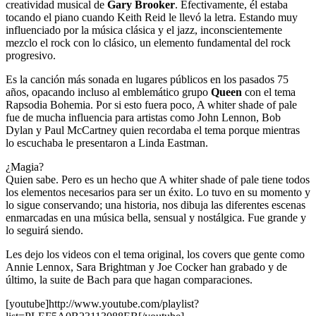
creatividad musical de
Gary Brooker
. Efectivamente, él estaba
tocando el piano cuando Keith Reid le llevó la letra. Estando muy
influenciado por la música clásica y el jazz, inconscientemente
mezclo el rock con lo clásico, un elemento fundamental del rock
progresivo.
Es la canción más sonada en lugares públicos en los pasados 75
años, opacando incluso al emblemático grupo
Queen
con el tema
Rapsodia Bohemia. Por si esto fuera poco, A whiter shade of pale
fue de mucha influencia para artistas como John Lennon, Bob
Dylan y Paul McCartney quien recordaba el tema porque mientras
lo escuchaba le presentaron a Linda Eastman.
¿Magia?
Quien sabe. Pero es un hecho que A whiter shade of pale tiene todos
los elementos necesarios para ser un éxito. Lo tuvo en su momento y
lo sigue conservando; una historia, nos dibuja las diferentes escenas
enmarcadas en una música bella, sensual y nostálgica. Fue grande y
lo seguirá siendo.
Les dejo los videos con el tema original, los covers que gente como
Annie Lennox, Sara Brightman y Joe Cocker han grabado y de
último, la suite de Bach para que hagan comparaciones.
[youtube]http://www.youtube.com/playlist?