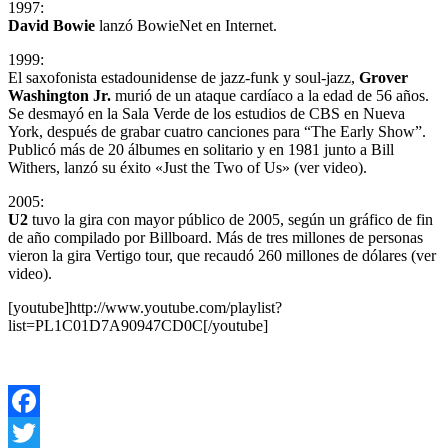
1997:
David Bowie
lanzó BowieNet en Internet.
1999:
El saxofonista estadounidense de jazz-funk y soul-jazz,
Grover
Washington Jr.
murió de un ataque cardíaco a la edad de 56 años.
Se desmayó en la Sala Verde de los estudios de CBS en Nueva
York, después de grabar cuatro canciones para “The Early Show”.
Publicó más de 20 álbumes en solitario y en 1981 junto a Bill
Withers, lanzó su éxito «Just the Two of Us» (ver video).
2005:
U2
tuvo la gira con mayor público de 2005, según un gráfico de fin
de año compilado por Billboard. Más de tres millones de personas
vieron la gira Vertigo tour, que recaudó 260 millones de dólares (ver
video).
[youtube]http://www.youtube.com/playlist?
list=PL1C01D7A90947CD0C[/youtube]
Facebook