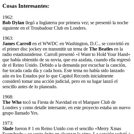
Cosas Interesantes:
1962:
Bob Dylan
llegó a Inglaterra por primera vez; se presentó la noche
siguiente en el Troubadour Club en Londres.
1963:
James Carroll
en el WWDC en Washington, D.C., se convirtió en
el primer disc jockey en transmitir un tema de
The Beatles
en la
radio estadounidense. Carroll presentó «I Want to Hold Your Hand»
que había obtenido de su novia, que era azafata, cuando ella regresó
de el Reino Unido. Debido a la demanda por escuchar la canción,
fue tocada cada día y cada hora. Este tema no había sido lanzado
aún en los Estados por lo que Capitol Records inicialmente
consideró tomar una acción judicial, pero en su lugar lanzó el
sencillo antes de lo planeado.
1968:
The Who
tocó su Fiesta de Navidad en el Marquee Club de
Londres y como detalle intersante, en este proyecto estaba un nuevo
grupo llamado Yes.
1973:
Slade
fueron # 1 en Reino Unido con el sencillo «Merry Xmas
Everybody,» su sexto éxito en alcanzar la cima. La canción volvió a