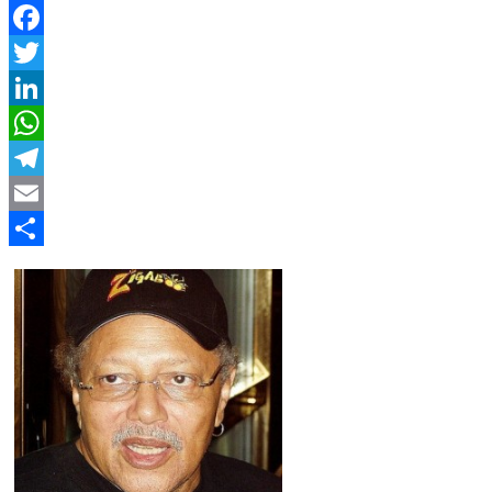
Facebook
Twitter
LinkedIn
WhatsApp
Telegram
Email
Compartir