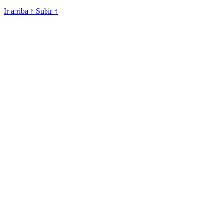
Ir arriba
↑
Subir
↑