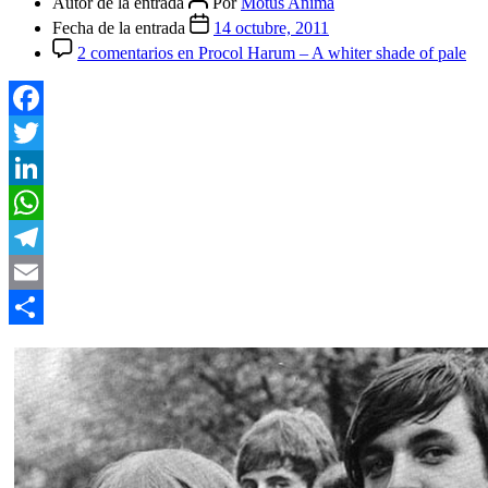
Autor de la entrada
Por
Motus Anima
Fecha de la entrada
14 octubre, 2011
2 comentarios
en Procol Harum – A whiter shade of pale
Facebook
Twitter
LinkedIn
WhatsApp
Telegram
Email
Compartir