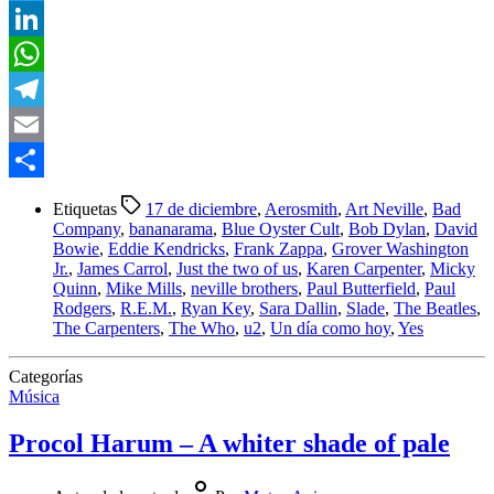
Twitter
LinkedIn
WhatsApp
Telegram
Email
Compartir
Etiquetas
17 de diciembre
,
Aerosmith
,
Art Neville
,
Bad
Company
,
bananarama
,
Blue Oyster Cult
,
Bob Dylan
,
David
Bowie
,
Eddie Kendricks
,
Frank Zappa
,
Grover Washington
Jr.
,
James Carrol
,
Just the two of us
,
Karen Carpenter
,
Micky
Quinn
,
Mike Mills
,
neville brothers
,
Paul Butterfield
,
Paul
Rodgers
,
R.E.M.
,
Ryan Key
,
Sara Dallin
,
Slade
,
The Beatles
,
The Carpenters
,
The Who
,
u2
,
Un día como hoy
,
Yes
Categorías
Música
Procol Harum – A whiter shade of pale