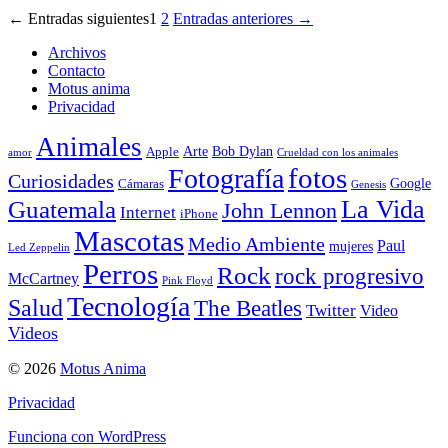
←
Entradas
siguientes
1
2
Entradas
anteriores
→
Archivos
Contacto
Motus anima
Privacidad
Animales
Arte
Bob Dylan
Apple
amor
Crueldad con los animales
Fotografía
fotos
Curiosidades
Google
Cámaras
Genesis
La Vida
Guatemala
John Lennon
Internet
iPhone
Mascotas
Medio Ambiente
Paul
mujeres
Led Zeppelin
Perros
Rock
rock progresivo
McCartney
Pink Floyd
Tecnología
Salud
The Beatles
Twitter
Video
Videos
© 2026
Motus Anima
Privacidad
Funciona con WordPress