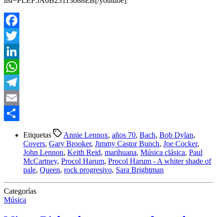
list=PLEF5A0B23113088EB[/youtube]
Facebook
Twitter
LinkedIn
WhatsApp
Telegram
Email
Compartir
Etiquetas
Annie Lennox
,
años 70
,
Bach
,
Bob Dylan
,
Covers
,
Gary Brooker
,
Jimmy Castor Bunch
,
Joe Cocker
,
John Lennon
,
Keith Reid
,
marihuana
,
Música clásica
,
Paul
McCartney
,
Procol Harum
,
Procol Harum - A whiter shade of
pale
,
Queen
,
rock progresivo
,
Sara Brightman
Categorías
Música