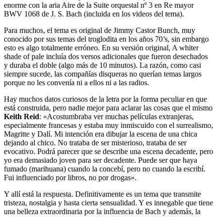
enorme con la aria Aire de la Suite orquestal nº 3 en Re mayor
BWV 1068 de J. S. Bach (incluida en los videos del tema).
Para muchos, el tema es original de Jimmy Castor Bunch, muy
conocido por sus temas del troglodita en los años 70’s, sin embargo
esto es algo totalmente erróneo. En su versión original, A whiter
shade of pale incluía dos versos adicionales que fueron desechados
y duraba el doble (algo más de 10 minutos). La razón, como casi
siempre sucede, las compañías disqueras no querían temas largos
porque no les convenía ni a ellos ni a las radios.
Hay muchos datos curiosos de la letra por la forma peculiar en que
está construida, pero nadie mejor para aclarar las cosas que el mismo
Keith Reid
: «Acostumbraba ver muchas películas extranjeras,
especialmente francesas y estaba muy inmiscuido con el surrealismo,
Magritte y Dalí. Mi intención era dibujar la escena de una chica
dejando al chico. No trataba de ser misterioso, trataba de ser
evocativo. Podrá parecer que se describe una escena decadente, pero
yo era demasiado joven para ser decadente. Puede ser que haya
fumado (marihuana) cuando la concebí, pero no cuando la escribí.
Fui influenciado por libros, no por drogas».
Y allí está la respuesta. Definitivamente es un tema que transmite
tristeza, nostalgia y hasta cierta sensualidad. Y es innegable que tiene
una belleza extraordinaria por la influencia de Bach y además, la