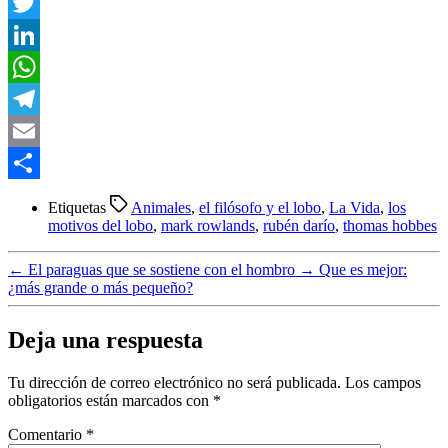
Facebook
Twitter
LinkedIn
WhatsApp
Telegram
Email
Compartir
Etiquetas
Animales
,
el filósofo y el lobo
,
La Vida
,
los
motivos del lobo
,
mark rowlands
,
rubén darío
,
thomas hobbes
←
El paraguas que se sostiene con el hombro
→
Que es mejor:
¿más grande o más pequeño?
Deja una respuesta
Tu dirección de correo electrónico no será publicada.
Los campos
obligatorios están marcados con
*
Comentario
*