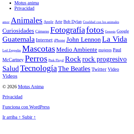
Motus anima
Privacidad
Animales
Arte
Bob Dylan
Apple
amor
Crueldad con los animales
Fotografía
fotos
Curiosidades
Google
Cámaras
Genesis
La Vida
Guatemala
John Lennon
Internet
iPhone
Mascotas
Medio Ambiente
Paul
mujeres
Led Zeppelin
Perros
Rock
rock progresivo
McCartney
Pink Floyd
Tecnología
Salud
The Beatles
Twitter
Video
Videos
© 2026
Motus Anima
Privacidad
Funciona con WordPress
Ir arriba
↑
Subir
↑