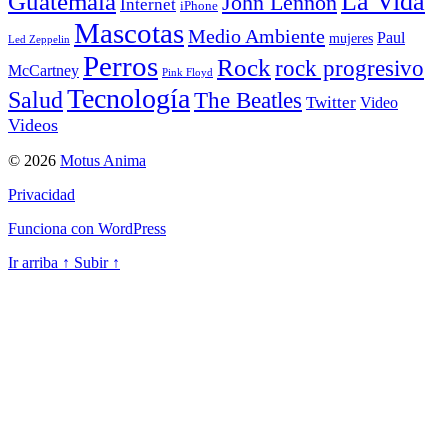
La Vida
Guatemala
John Lennon
Internet
iPhone
Mascotas
Medio Ambiente
Paul
mujeres
Led Zeppelin
Perros
Rock
rock progresivo
McCartney
Pink Floyd
Tecnología
Salud
The Beatles
Twitter
Video
Videos
© 2026
Motus Anima
Privacidad
Funciona con WordPress
Ir arriba
↑
Subir
↑