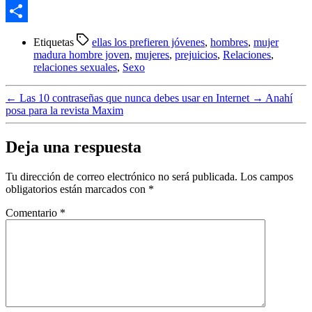
Email
Compartir
Etiquetas
ellas los prefieren jóvenes
,
hombres
,
mujer
madura hombre joven
,
mujeres
,
prejuicios
,
Relaciones
,
relaciones sexuales
,
Sexo
←
Las 10 contraseñas que nunca debes usar en Internet
→
Anahí
posa para la revista Maxim
Deja una respuesta
Tu dirección de correo electrónico no será publicada.
Los campos
obligatorios están marcados con
*
Comentario
*