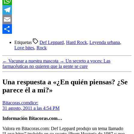
LinkedIn
WhatsApp
Telegram
Email
Compartir
Etiquetas
Def Leppard
,
Hard Rock
,
Leyenda urbana
,
Love bites
,
Rock
←
Vacunar a nuestra mascota
→
Un secreto a voces: Las
farmacéuticas no quieren que la gente se cure
Una respuesta a «¿En quién piensas? ¿Se
parece él a mi?»
Bitacoras.com
dice:
31 agosto, 2011 a las 4:54 PM
Información Bitacoras.com…
Valora en Bitacoras.com: Def Leppard produjo un tema llamado
“Love bites” incluido en su cuarto álbum Hysteria de 1987 y que