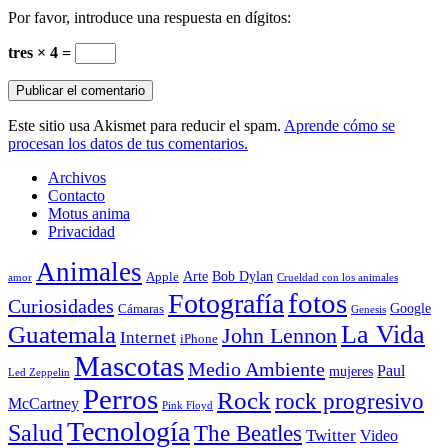
Por favor, introduce una respuesta en dígitos:
tres × 4 =
Este sitio usa Akismet para reducir el spam.
Aprende cómo se
procesan los datos de tus comentarios.
Archivos
Contacto
Motus anima
Privacidad
Animales
Arte
Bob Dylan
Apple
amor
Crueldad con los animales
Fotografía
fotos
Curiosidades
Google
Cámaras
Genesis
La Vida
Guatemala
John Lennon
Internet
iPhone
Mascotas
Medio Ambiente
Paul
mujeres
Led Zeppelin
Perros
Rock
rock progresivo
McCartney
Pink Floyd
Tecnología
Salud
The Beatles
Twitter
Video