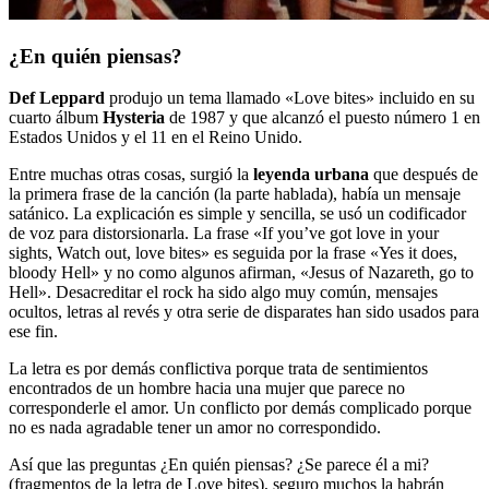
¿En quién piensas?
Def Leppard
produjo un tema llamado «Love bites» incluido en su
cuarto álbum
Hysteria
de 1987 y que alcanzó el puesto número 1 en
Estados Unidos y el 11 en el Reino Unido.
Entre muchas otras cosas, surgió la
leyenda urbana
que después de
la primera frase de la canción (la parte hablada), había un mensaje
satánico. La explicación es simple y sencilla, se usó un codificador
de voz para distorsionarla. La frase «If you’ve got love in your
sights, Watch out, love bites» es seguida por la frase «Yes it does,
bloody Hell» y no como algunos afirman, «Jesus of Nazareth, go to
Hell». Desacreditar el rock ha sido algo muy común, mensajes
ocultos, letras al revés y otra serie de disparates han sido usados para
ese fin.
La letra es por demás conflictiva porque trata de sentimientos
encontrados de un hombre hacia una mujer que parece no
corresponderle el amor. Un conflicto por demás complicado porque
no es nada agradable tener un amor no correspondido.
Así que las preguntas ¿En quién piensas? ¿Se parece él a mi?
(fragmentos de la letra de Love bites), seguro muchos la habrán