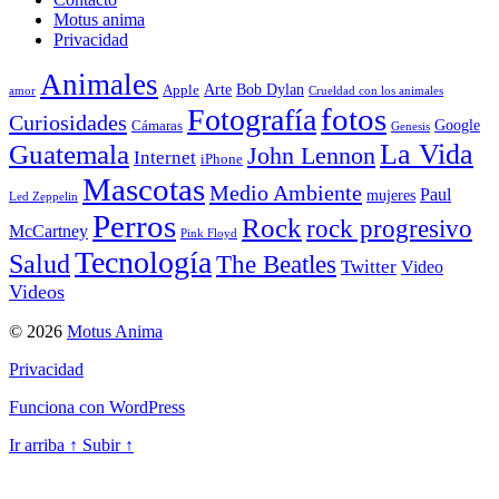
Motus anima
Privacidad
Animales
Arte
Bob Dylan
Apple
amor
Crueldad con los animales
Fotografía
fotos
Curiosidades
Google
Cámaras
Genesis
La Vida
Guatemala
John Lennon
Internet
iPhone
Mascotas
Medio Ambiente
Paul
mujeres
Led Zeppelin
Perros
Rock
rock progresivo
McCartney
Pink Floyd
Tecnología
Salud
The Beatles
Twitter
Video
Videos
© 2026
Motus Anima
Privacidad
Funciona con WordPress
Ir arriba
↑
Subir
↑