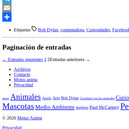
Telegram
Email
Compartir
Etiquetas
Bob Dylan
,
computadora
,
Curiosidades
,
Faceboo
Paginación de entradas
←
Entradas
siguientes
1
2
Entradas
anteriores
→
Archivos
Contacto
Motus anima
Privacidad
Animales
Curio
Arte
Bob Dylan
Apple
amor
Crueldad con los animales
Mascotas
Pe
Medio Ambiente
Paul McCartney
mujeres
© 2026
Motus Anima
Privacidad