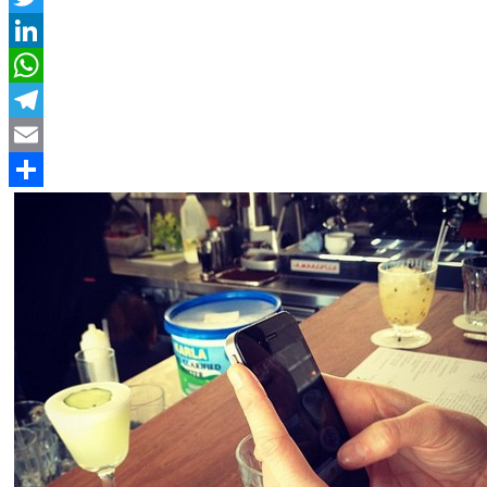
Twitter
LinkedIn
WhatsApp
Telegram
Email
Compartir