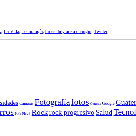
k
,
La Vida
,
Tecnología
,
times they are a changin
,
Twitter
Fotografía
fotos
Guate
sidades
Google
Cámaras
Genesis
rros
Tecnol
Rock
Salud
rock progresivo
Pink Floyd