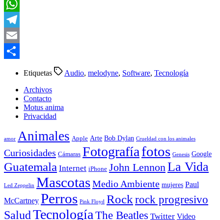
LinkedIn
WhatsApp
Telegram
Email
Compartir
Etiquetas
Audio
,
melodyne
,
Software
,
Tecnología
Archivos
Contacto
Motus anima
Privacidad
Animales
Arte
Bob Dylan
Apple
amor
Crueldad con los animales
Fotografía
fotos
Curiosidades
Google
Cámaras
Genesis
La Vida
Guatemala
John Lennon
Internet
iPhone
Mascotas
Medio Ambiente
Paul
mujeres
Led Zeppelin
Perros
Rock
rock progresivo
McCartney
Pink Floyd
Tecnología
Salud
The Beatles
Twitter
Video