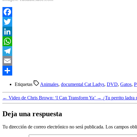
Facebook
Twitter
LinkedIn
WhatsApp
Telegram
Email
Compartir
Etiquetas
Animales
,
documental Cat Ladys
,
DVD
,
Gatos
,
P
←
Video de Chris Brown: ‘I Can Transform Ya’
→
¿Tu perrito ladra
Deja una respuesta
Tu dirección de correo electrónico no será publicada.
Los campos obli