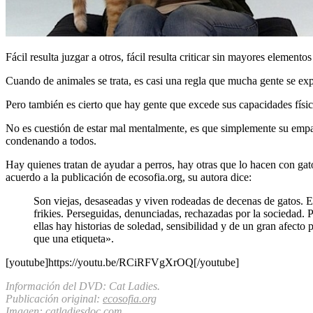
Fácil resulta juzgar a otros, fácil resulta criticar sin mayores element
Cuando de animales se trata, es casi una regla que mucha gente se exp
Pero también es cierto que hay gente que excede sus capacidades fís
No es cuestión de estar mal mentalmente, es que simplemente su empa
condenando a todos.
Hay quienes tratan de ayudar a perros, hay otras que lo hacen con gat
acuerdo a la publicación de ecosofia.org, su autora dice:
Son viejas, desaseadas y viven rodeadas de decenas de gatos. En 
frikies. Perseguidas, denunciadas, rechazadas por la sociedad.
ellas hay historias de soledad, sensibilidad y de un gran afecto 
que una etiqueta».
[youtube]https://youtu.be/RCiRFVgXrOQ[/youtube]
Información del DVD: Cat Ladies.
Publicación original:
ecosofia.org
Imagen:
catladiesdoc.com