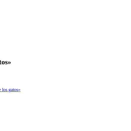
tos»
e los gatos»