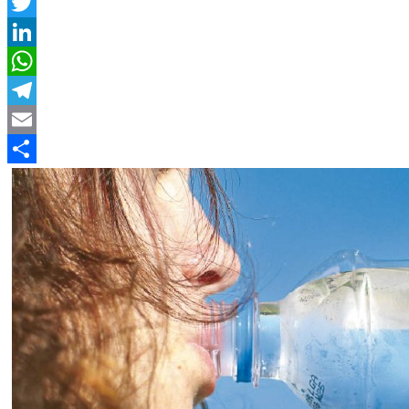
Facebook
Twitter
LinkedIn
WhatsApp
Telegram
Email
Compartir