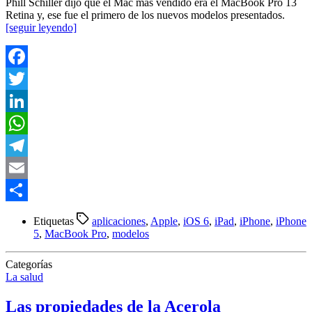
Phill Schiller dijo que el Mac más vendido era el MacBook Pro 13
Retina y, ese fue el primero de los nuevos modelos presentados.
[seguir leyendo]
Facebook
Twitter
LinkedIn
WhatsApp
Telegram
Email
Compartir
Etiquetas
aplicaciones
,
Apple
,
iOS 6
,
iPad
,
iPhone
,
iPhone
5
,
MacBook Pro
,
modelos
Categorías
La salud
Las propiedades de la Acerola