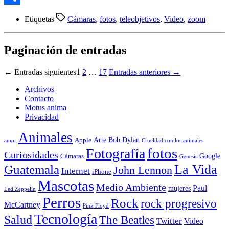
Compartir
Etiquetas
Cámaras
,
fotos
,
teleobjetivos
,
Video
,
zoom
Paginación de entradas
←
Entradas
siguientes
1
2
…
17
Entradas
anteriores
→
Archivos
Contacto
Motus anima
Privacidad
Animales
Arte
Bob Dylan
Apple
amor
Crueldad con los animales
Fotografía
fotos
Curiosidades
Google
Cámaras
Genesis
La Vida
Guatemala
John Lennon
Internet
iPhone
Mascotas
Medio Ambiente
Paul
mujeres
Led Zeppelin
Perros
Rock
rock progresivo
McCartney
Pink Floyd
Tecnología
Salud
The Beatles
Twitter
Video