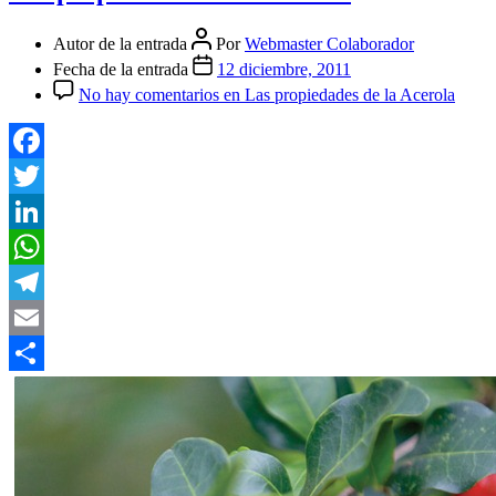
Autor de la entrada
Por
Webmaster Colaborador
Fecha de la entrada
12 diciembre, 2011
No hay comentarios
en Las propiedades de la Acerola
Facebook
Twitter
LinkedIn
WhatsApp
Telegram
Email
Compartir