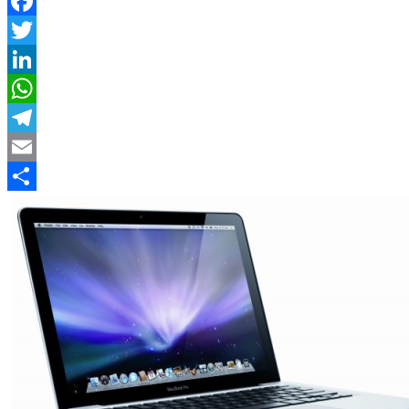
Facebook
Twitter
LinkedIn
WhatsApp
Telegram
Email
Compartir