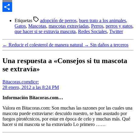
Email
Compartir
Etiquetas
adopción de perros
,
buen trato a los animales
,
Gatos
,
Mascotas
,
mascotas extraviadas
,
Perros
,
perros y gatos
,
que hacer si se extravia mascota
,
Redes Sociales
,
Twitter
←
Reducir el colesterol de manera natural
→
Sin daños a terceros
Una respuesta a «Consejos si tu mascota
se extravía»
Bitacoras.com
dice:
28 enero, 2012 a las 8:24 PM
Información Bitacoras.com…
Valora en Bitacoras.com: Son muchas las razones por las cuales una
mascota puede extraviarse: descuido nuestro, se han asustado por
fuegos pirotécnicos, por estar en época de celo y muchas más. Qué
hacer si mi mascota se ha extraviado Lo primero ……