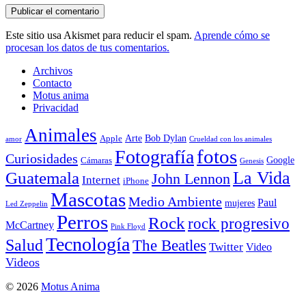
Este sitio usa Akismet para reducir el spam.
Aprende cómo se
procesan los datos de tus comentarios.
Archivos
Contacto
Motus anima
Privacidad
Animales
Arte
Bob Dylan
Apple
amor
Crueldad con los animales
Fotografía
fotos
Curiosidades
Google
Cámaras
Genesis
La Vida
Guatemala
John Lennon
Internet
iPhone
Mascotas
Medio Ambiente
Paul
mujeres
Led Zeppelin
Perros
Rock
rock progresivo
McCartney
Pink Floyd
Tecnología
Salud
The Beatles
Twitter
Video
Videos
© 2026
Motus Anima