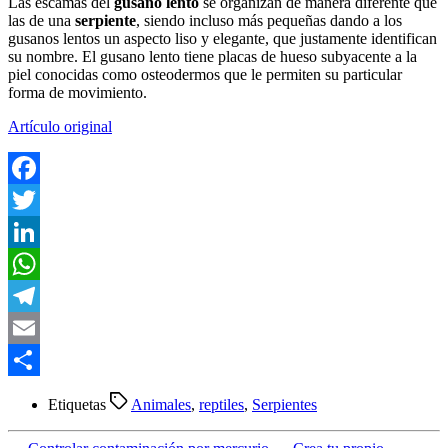
Las escamas del
gusano lento
se organizan de manera diferente que
las de una
serpiente
, siendo incluso más pequeñas dando a los
gusanos lentos un aspecto liso y elegante, que justamente identifican
su nombre. El gusano lento tiene placas de hueso subyacente a la
piel conocidas como osteodermos que le permiten su particular
forma de movimiento.
Artículo original
Facebook
Twitter
LinkedIn
WhatsApp
Telegram
Email
Compartir
Etiquetas
Animales
,
reptiles
,
Serpientes