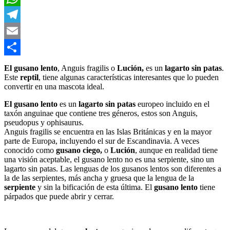
WhatsApp
Telegram
Email
Compartir
El gusano lento
, Anguis fragilis o
Lución,
es un
lagarto sin patas
.
Este
reptil
, tiene algunas características interesantes que lo pueden
convertir en una mascota ideal.
El gusano lento
es un
lagarto sin patas
europeo incluido en el
taxón anguinae que contiene tres géneros, estos son Anguis,
pseudopus y ophisaurus.
Anguis fragilis se encuentra en las Islas Británicas y en la mayor
parte de Europa, incluyendo el sur de Escandinavia.
A veces
conocido como
gusano ciego,
o
Lución
, aunque en realidad tiene
una visión aceptable, el gusano lento no es una serpiente, sino un
lagarto sin patas. Las lenguas de los gusanos lentos son diferentes a
la de las serpientes, más ancha y gruesa que la lengua de la
serpiente
y sin la bificación de esta última. El
gusano lento
tiene
párpados que puede abrir y cerrar.