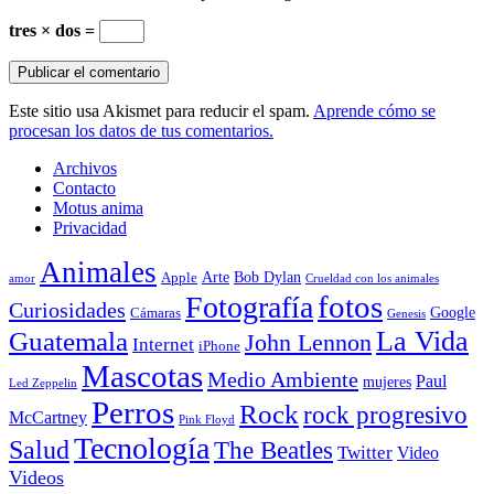
tres × dos =
Este sitio usa Akismet para reducir el spam.
Aprende cómo se
procesan los datos de tus comentarios.
Archivos
Contacto
Motus anima
Privacidad
Animales
Arte
Bob Dylan
Apple
amor
Crueldad con los animales
Fotografía
fotos
Curiosidades
Google
Cámaras
Genesis
La Vida
Guatemala
John Lennon
Internet
iPhone
Mascotas
Medio Ambiente
Paul
mujeres
Led Zeppelin
Perros
Rock
rock progresivo
McCartney
Pink Floyd
Tecnología
Salud
The Beatles
Twitter
Video
Videos