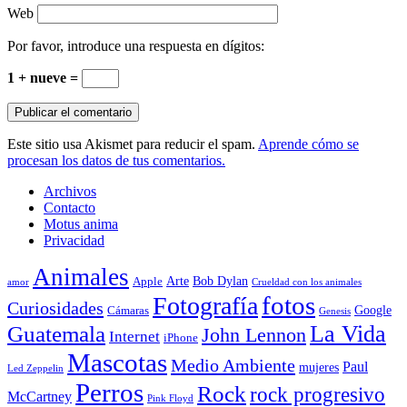
Web
Por favor, introduce una respuesta en dígitos:
1 + nueve =
Este sitio usa Akismet para reducir el spam.
Aprende cómo se
procesan los datos de tus comentarios.
Archivos
Contacto
Motus anima
Privacidad
Animales
Arte
Bob Dylan
Apple
amor
Crueldad con los animales
Fotografía
fotos
Curiosidades
Google
Cámaras
Genesis
La Vida
Guatemala
John Lennon
Internet
iPhone
Mascotas
Medio Ambiente
Paul
mujeres
Led Zeppelin
Perros
Rock
rock progresivo
McCartney
Pink Floyd