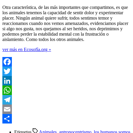
Otra característica, de las más importantes que compartimos, es que
los animales tenemos la capacidad de sentir dolor y experimentar
placer. Ningún animal quiere sufrir, todos sentimos temor y
reaccionamos cuando nos vemos amenazados, evidenciamos placer
si algo nos gusta, nos quejamos al ser heridos, nos deprimimos y
podemos perder la estabilidad mental con la frustración o
aislamiento. Como todos los otros animales.
ver más en Ecosofía.org »
Facebook
Twitter
LinkedIn
WhatsApp
Telegram
Email
Compartir
Etiquetas
Animales
,
antropocentrismo
,
los humanos somos