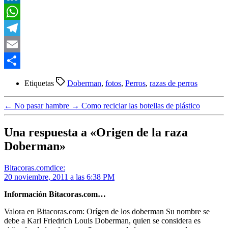
LinkedIn
WhatsApp
Telegram
Email
Compartir
Etiquetas
Doberman
,
fotos
,
Perros
,
razas de perros
←
No pasar hambre
→
Como reciclar las botellas de plástico
Una respuesta a «Origen de la raza
Doberman»
Bitacoras.com
dice:
20 noviembre, 2011 a las 6:38 PM
Información Bitacoras.com…
Valora en Bitacoras.com: Orígen de los doberman Su nombre se
debe a Karl Friedrich Louis Doberman, quien se considera es