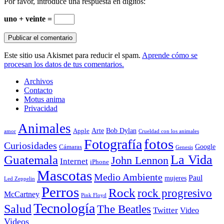
Por favor, introduce una respuesta en dígitos:
uno + veinte =
Este sitio usa Akismet para reducir el spam.
Aprende cómo se
procesan los datos de tus comentarios.
Archivos
Contacto
Motus anima
Privacidad
Animales
Arte
Bob Dylan
Apple
amor
Crueldad con los animales
Fotografía
fotos
Curiosidades
Google
Cámaras
Genesis
La Vida
Guatemala
John Lennon
Internet
iPhone
Mascotas
Medio Ambiente
Paul
mujeres
Led Zeppelin
Perros
Rock
rock progresivo
McCartney
Pink Floyd
Tecnología
Salud
The Beatles
Twitter
Video
Videos