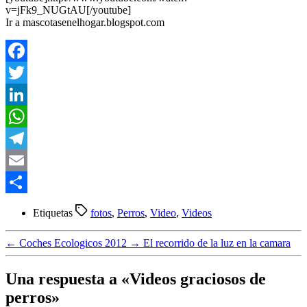
v=jFk9_NUGtAU[/youtube]
Ir a mascotasenelhogar.blogspot.com
Facebook
Twitter
LinkedIn
WhatsApp
Telegram
Email
Compartir
Etiquetas
fotos
,
Perros
,
Video
,
Videos
←
Coches Ecologicos 2012
→
El recorrido de la luz en la camara
Una respuesta a «Videos graciosos de
perros»