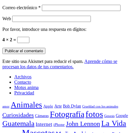
Correo electrónico
*
Web
Por favor, introduce una respuesta en dígitos:
4 × 2 =
Este sitio usa Akismet para reducir el spam.
Aprende cómo se
procesan los datos de tus comentarios.
Archivos
Contacto
Motus anima
Privacidad
Animales
Arte
Bob Dylan
Apple
amor
Crueldad con los animales
Fotografía
fotos
Curiosidades
Google
Cámaras
Genesis
La Vida
Guatemala
John Lennon
Internet
iPhone
Mascotas