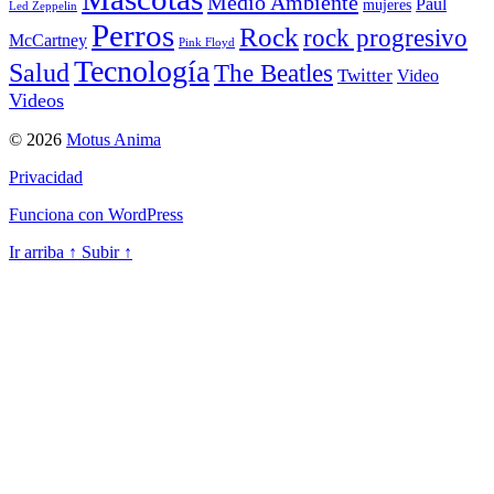
Medio Ambiente
Paul
mujeres
Led Zeppelin
Perros
Rock
rock progresivo
McCartney
Pink Floyd
Tecnología
Salud
The Beatles
Twitter
Video
Videos
© 2026
Motus Anima
Privacidad
Funciona con WordPress
Ir arriba
↑
Subir
↑