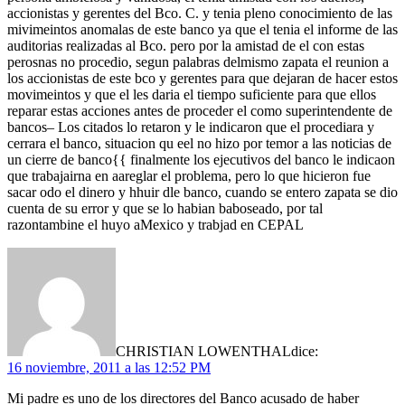
accionistas y gerentes del Bco. C. y tenia pleno conocimiento de las
mivimeintos anomalas de este banco ya que el tenia el informe de las
auditorias realizadas al Bco. pero por la amistad de el con estas
perosnas no procedio, segun palabras delmismo zapata el reunion a
los accionistas de este bco y gerentes para que dejaran de hacer estos
movimeintos y que el les daria el tiempo suficiente para que ellos
reparar estas acciones antes de proceder el como superintendente de
bancos– Los citados lo retaron y le indicaron que el procediara y
cerrara el banco, situacion qu eel no hizo por temor a las noticias de
un cierre de banco{{ finalmente los ejecutivos del banco le indicaon
que trabajairna en aareglar el problema, pero lo que hicieron fue
sacar odo el dinero y hhuir dle banco, cuando se entero zapata se dio
cuenta de su error y que se lo habian baboseado, por tal
razontambine el huyo aMexico y trabjad en CEPAL
CHRISTIAN LOWENTHAL
dice:
16 noviembre, 2011 a las 12:52 PM
Mi padre es uno de los directores del Banco acusado de haber