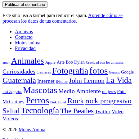
Este sitio usa Akismet para reducir el spam.
Aprende cómo se
procesan los datos de tus comentarios.
Archivos
Contacto
Motus anima
Privacidad
Animales
Arte
Bob Dylan
Apple
amor
Crueldad con los animales
Fotografía
fotos
Curiosidades
Google
Cámaras
Genesis
La Vida
Guatemala
John Lennon
Internet
iPhone
Mascotas
Medio Ambiente
Paul
mujeres
Led Zeppelin
Perros
Rock
rock progresivo
McCartney
Pink Floyd
Tecnología
Salud
The Beatles
Twitter
Video
Videos
© 2026
Motus Anima