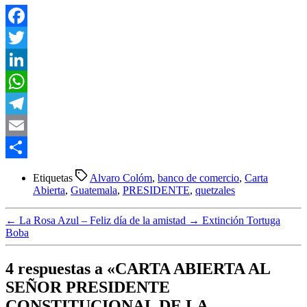
Facebook
Twitter
LinkedIn
WhatsApp
Telegram
Email
Compartir
Etiquetas
Alvaro Colóm
,
banco de comercio
,
Carta
Abierta
,
Guatemala
,
PRESIDENTE
,
quetzales
←
La Rosa Azul – Feliz día de la amistad
→
Extinción Tortuga
Boba
4 respuestas a «CARTA ABIERTA AL
SEÑOR PRESIDENTE
CONSTITUCIONAL DE LA