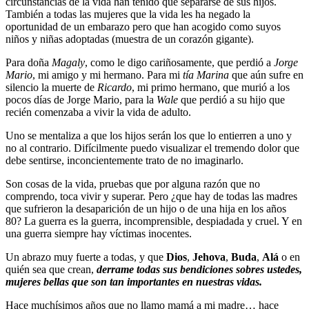
circunstancias de la vida han tenido que separarse de sus hijos.
También a todas las mujeres que la vida les ha negado la
oportunidad de un embarazo pero que han acogido como suyos
niños y niñas adoptadas (muestra de un corazón gigante).
Para doña
Magaly
, como le digo cariñosamente, que perdió a
Jorge
Mario
, mi amigo y mi hermano. Para mi
tía Marina
que aún sufre en
silencio la muerte de
Ricardo
, mi primo hermano, que murió a los
pocos días de Jorge Mario, para la
Wale
que perdió a su hijo que
recién comenzaba a vivir la vida de adulto.
Uno se mentaliza a que los hijos serán los que lo entierren a uno y
no al contrario. Difícilmente puedo visualizar el tremendo dolor que
debe sentirse, inconcientemente trato de no imaginarlo.
Son cosas de la vida, pruebas que por alguna razón que no
comprendo, toca vivir y superar. Pero ¿que hay de todas las madres
que sufrieron la desaparición de un hijo o de una hija en los años
80? La guerra es la guerra, incomprensible, despiadada y cruel. Y en
una guerra siempre hay víctimas inocentes.
Un abrazo muy fuerte a todas, y que
Dios
,
Jehova
,
Buda
,
Alá
o en
quién sea que crean,
derrame todas sus bendiciones sobres ustedes,
mujeres bellas que son tan importantes en nuestras vidas.
Hace muchísimos años que no llamo mamá a mi madre… hace