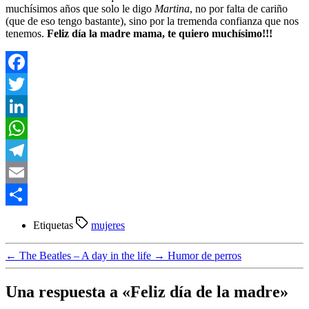
muchísimos años que solo le digo
Martina
, no por falta de cariño
(que de eso tengo bastante), sino por la tremenda confianza que nos
tenemos.
Feliz día la madre mama, te quiero muchísimo!!!
Facebook
Twitter
LinkedIn
WhatsApp
Telegram
Email
Compartir
Etiquetas
mujeres
←
The Beatles – A day in the life
→
Humor de perros
Una respuesta a «Feliz día de la madre»