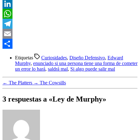
Twitter
LinkedIn
WhatsApp
Telegram
Email
Compartir
Etiquetas
Curiosidades
,
Diseño Defensivo
,
Edward
Murphy
,
enunciado si una persona tiene una forma de cometer
un error lo hará
,
saldrá mal
,
Si algo puede salir mal
←
The Platters
→
The Cowsills
3 respuestas a «Ley de Murphy»