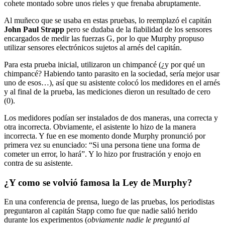
cohete montado sobre unos rieles y que frenaba abruptamente.
Al muñeco que se usaba en estas pruebas, lo reemplazó el capitán
J
ohn Paul Strapp
pero se dudaba de la fiabilidad de los sensores
encargados de medir las fuerzas G, por lo que Murphy propuso
utilizar sensores electrónicos sujetos al arnés del capitán.
Para esta prueba inicial, utilizaron un chimpancé (¿y por qué un
chimpancé? Habiendo tanto parasito en la sociedad, sería mejor usar
uno de esos…), así que su asistente colocó los medidores en el arnés
y al final de la prueba, las mediciones dieron un resultado de cero
(0).
Los medidores podían ser instalados de dos maneras, una correcta y
otra incorrecta. Obviamente, el asistente lo hizo de la manera
incorrecta. Y fue en ese momento donde Murphy pronunció por
primera vez su enunciado: “Si una persona tiene una forma de
cometer un error, lo hará”. Y lo hizo por frustración y enojo en
contra de su asistente.
¿Y como se volvió famosa la Ley de Murphy?
En una conferencia de prensa, luego de las pruebas, los periodistas
preguntaron al capitán Stapp como fue que nadie salió herido
durante los experimentos (
obviamente nadie le preguntó al