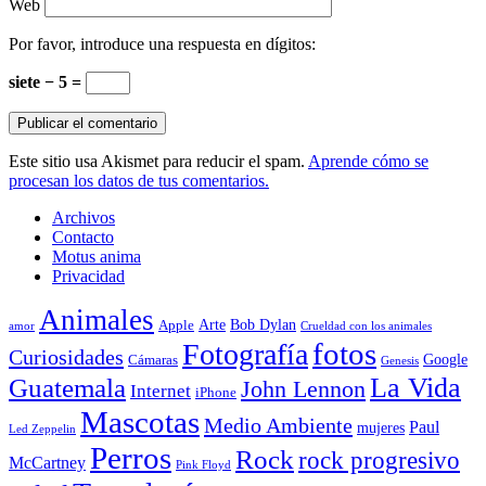
Web
Por favor, introduce una respuesta en dígitos:
siete − 5 =
Este sitio usa Akismet para reducir el spam.
Aprende cómo se
procesan los datos de tus comentarios.
Archivos
Contacto
Motus anima
Privacidad
Animales
Arte
Bob Dylan
Apple
amor
Crueldad con los animales
Fotografía
fotos
Curiosidades
Google
Cámaras
Genesis
La Vida
Guatemala
John Lennon
Internet
iPhone
Mascotas
Medio Ambiente
Paul
mujeres
Led Zeppelin
Perros
Rock
rock progresivo
McCartney
Pink Floyd