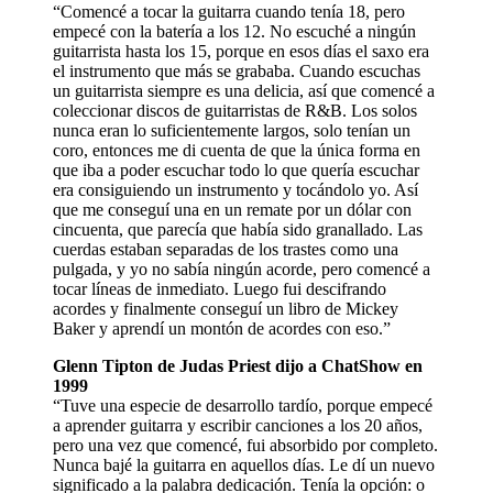
“Comencé a tocar la guitarra cuando tenía 18, pero
empecé con la batería a los 12. No escuché a ningún
guitarrista hasta los 15, porque en esos días el saxo era
el instrumento que más se grababa. Cuando escuchas
un guitarrista siempre es una delicia, así que comencé a
coleccionar discos de guitarristas de R&B. Los solos
nunca eran lo suficientemente largos, solo tenían un
coro, entonces me di cuenta de que la única forma en
que iba a poder escuchar todo lo que quería escuchar
era consiguiendo un instrumento y tocándolo yo. Así
que me conseguí una en un remate por un dólar con
cincuenta, que parecía que había sido granallado. Las
cuerdas estaban separadas de los trastes como una
pulgada, y yo no sabía ningún acorde, pero comencé a
tocar líneas de inmediato. Luego fui descifrando
acordes y finalmente conseguí un libro de Mickey
Baker y aprendí un montón de acordes con eso.”
Glenn Tipton de Judas Priest dijo a ChatShow en
1999
“Tuve una especie de desarrollo tardío, porque empecé
a aprender guitarra y escribir canciones a los 20 años,
pero una vez que comencé, fui absorbido por completo.
Nunca bajé la guitarra en aquellos días. Le dí un nuevo
significado a la palabra dedicación. Tenía la opción: o