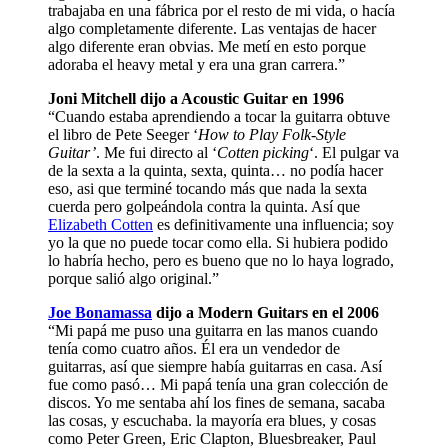
trabajaba en una fábrica por el resto de mi vida, o hacía
algo completamente diferente. Las ventajas de hacer
algo diferente eran obvias. Me metí en esto porque
adoraba el heavy metal y era una gran carrera.”
Joni Mitchell dijo a Acoustic Guitar en 1996
“Cuando estaba aprendiendo a tocar la guitarra obtuve
el libro de Pete Seeger ‘
How to Play Folk-Style
Guitar’
. Me fui directo al ‘
Cotten picking
‘. El pulgar va
de la sexta a la quinta, sexta, quinta… no podía hacer
eso, asi que terminé tocando más que nada la sexta
cuerda pero golpeándola contra la quinta. Así que
Elizabeth Cotten
es definitivamente una influencia; soy
yo la que no puede tocar como ella. Si hubiera podido
lo habría hecho, pero es bueno que no lo haya logrado,
porque salió algo original.”
Joe Bonamassa
dijo a Modern Guitars en el 2006
“Mi papá me puso una guitarra en las manos cuando
tenía como cuatro años. Él era un vendedor de
guitarras, así que siempre había guitarras en casa. Así
fue como pasó… Mi papá tenía una gran colección de
discos. Yo me sentaba ahí los fines de semana, sacaba
las cosas, y escuchaba. la mayoría era blues, y cosas
como Peter Green, Eric Clapton, Bluesbreaker, Paul