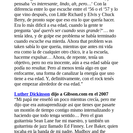
pensaba ‘
es interesante, lindo, ah, pero…
‘ Con la
diferencia entre lo que escuche entre el ‘56 o el ‘57 y lo
que vino después, con Little Richard y Elvis y Chuck
Berry, de pronto supe que eso era lo que quería hacer.
Era lo más dificil a esa edad, cuando la gente te
pregunta ‘
qué querés ser cuando seas grande?
‘… no
tenía idea, y de golpe ese problema se había terminado
cuando escuche esa mierda. Ahora that problem was
taken sabía lo que queria, mientras que antes mi vida
era como la de cualquier otro chico, ir a la escuela,
hacerme expulsar… Ahora, de repente, tenía un
objetivo, pero no era inocente, aún a esa edad sabía que
podía no resultar. Pero al menos tenía algo en que
enfocarme, una forma de canalizar la energía que uno
tiene a esa edad. Y, definitivamente, con el rock tenés
que empezar alrededor de esa edad.”
Luther Dickinson
dijo a Gibson.com en el 2007
“Mi papá me enseñó un poco mientras crecía, pero me
dijo que era autoaprendizaje asi que tienes que pasarte
un montón de tiempo contigo mismo internalizando y
haciendo que todo tenga sentido… Pero el gran
guitarrista Sean Lane fue mi maestro, y también un
guitarrista de jazz llamado Ed Finney. Lee Baker, quien
tocaba en la banda de mi padre, Mudboy and the