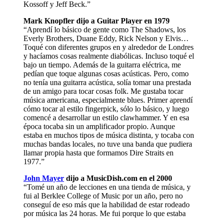
Kossoff y Jeff Beck.”
Mark Knopfler dijo a Guitar Player en 1979
“Aprendí lo básico de gente como The Shadows, los
Everly Brothers, Duane Eddy, Rick Nelson y Elvis…
Toqué con diferentes grupos en y alrededor de Londres
y hacíamos cosas realmente diabólicas. Incluso toqué el
bajo un tiempo. Además de la guitarra eléctrica, me
pedían que toque algunas cosas acústicas. Pero, como
no tenía una guitarra acústica, solía tomar una prestada
de un amigo para tocar cosas folk. Me gustaba tocar
música americana, especialmente blues. Primer aprendí
cómo tocar al estilo fingerpick, sólo lo básico, y luego
comencé a desarrollar un estilo clawhammer. Y en esa
época tocaba sin un amplificador propio. Aunque
estaba en muchos tipos de música distinta, y tocaba con
muchas bandas locales, no tuve una banda que pudiera
llamar propia hasta que formamos Dire Straits en
1977.”
John Mayer
dijo a MusicDish.com en el 2000
“Tomé un año de lecciones en una tienda de música, y
fui al Berklee College of Music por un año, pero no
conseguí de eso más que la habilidad de estar rodeado
por música las 24 horas. Me fui porque lo que estaba