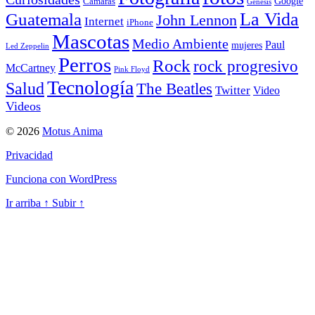
Google
Cámaras
Genesis
La Vida
Guatemala
John Lennon
Internet
iPhone
Mascotas
Medio Ambiente
Paul
mujeres
Led Zeppelin
Perros
Rock
rock progresivo
McCartney
Pink Floyd
Tecnología
Salud
The Beatles
Twitter
Video
Videos
© 2026
Motus Anima
Privacidad
Funciona con WordPress
Ir arriba
↑
Subir
↑