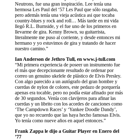
Neutrons, fue una gran inspiración. Lee tenía una
hermosa Les Paul del ‘57 Les Paul que sólo rasgaba,
pero además tenía una vieja acústica asi que tocaba
country-blues y rock and roll… Más tarde en mi vida
llegó R.L. Burnside, y el fue uno de los primeros en
llevarme de gira. Kenny Brown, su guitarrista,
literalmente me puso al corriente, y desde entonces mi
hermano y yo estuvimos de gira y tratando de hacer
nuestro camino.”
Ian Anderson de Jethro Tull, en www.j-tull.com
“Mi primera experiencia de poseer un instrumento fue
el más que decepcionante resultado de ordenar por
correo un genuino ukelele de plástico de Elvis Presley.
Con algo parecido a un autógrafo del gran hombre y
cuerdas de nylon de colores, este pedazo de porquería
apenas era tocable, pero no podía estar afinado por más
de 30 segundos. Venía con clavijeros para afinar las
cuerdas y un librito con los acordes de canciones como
‘The Campdown Races’ y ‘Yankee Doodle Dandy’,
que yo no recuerdo que las haya hecho famosas Elvis.
Yo tenía como nueve años en aquel entonces.”
Frank Zappa le dijo a Guitar Player en Enero del
’77