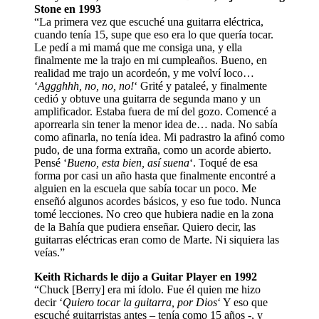
Stone en 1993
“La primera vez que escuché una guitarra eléctrica,
cuando tenía 15, supe que eso era lo que quería tocar.
Le pedí a mi mamá que me consiga una, y ella
finalmente me la trajo en mi cumpleaños. Bueno, en
realidad me trajo un acordeón, y me volví loco…
‘
Aggghhh, no, no, no!
‘ Grité y pataleé, y finalmente
cedió y obtuve una guitarra de segunda mano y un
amplificador. Estaba fuera de mí del gozo. Comencé a
aporrearla sin tener la menor idea de… nada. No sabía
como afinarla, no tenía idea. Mi padrastro la afinó como
pudo, de una forma extraña, como un acorde abierto.
Pensé ‘
Bueno, esta bien, así suena
‘. Toqué de esa
forma por casi un año hasta que finalmente encontré a
alguien en la escuela que sabía tocar un poco. Me
enseñó algunos acordes básicos, y eso fue todo. Nunca
tomé lecciones. No creo que hubiera nadie en la zona
de la Bahía que pudiera enseñar. Quiero decir, las
guitarras eléctricas eran como de Marte. Ni siquiera las
veías.”
Keith Richards le dijo a Guitar Player en 1992
“Chuck [Berry] era mi ídolo. Fue él quien me hizo
decir ‘
Quiero tocar la guitarra, por Dios
‘ Y eso que
escuché guitarristas antes – tenía como 15 años -, y