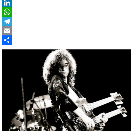
Twitter
LinkedIn
WhatsApp
Telegram
Email
Compartir