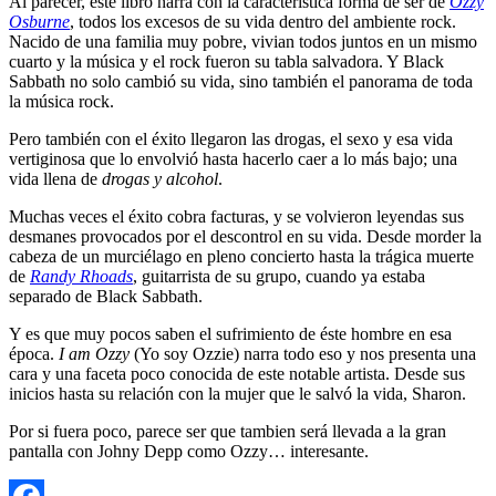
Al parecer, este libro narra con la característica forma de ser de
Ozzy
Osburne
, todos los excesos de su vida dentro del ambiente rock.
Nacido de una familia muy pobre, vivian todos juntos en un mismo
cuarto y la música y el rock fueron su tabla salvadora. Y Black
Sabbath no solo cambió su vida, sino también el panorama de toda
la música rock.
Pero también con el éxito llegaron las drogas, el sexo y esa vida
vertiginosa que lo envolvió hasta hacerlo caer a lo más bajo; una
vida llena de
drogas y alcohol
.
Muchas veces el éxito cobra facturas, y se volvieron leyendas sus
desmanes provocados por el descontrol en su vida. Desde morder la
cabeza de un murciélago en pleno concierto hasta la trágica muerte
de
Randy Rhoads
, guitarrista de su grupo, cuando ya estaba
separado de Black Sabbath.
Y es que muy pocos saben el sufrimiento de éste hombre en esa
época.
I am Ozzy
(Yo soy Ozzie) narra todo eso y nos presenta una
cara y una faceta poco conocida de este notable artista. Desde sus
inicios hasta su relación con la mujer que le salvó la vida, Sharon.
Por si fuera poco, parece ser que tambien será llevada a la gran
pantalla con Johny Depp como Ozzy… interesante.