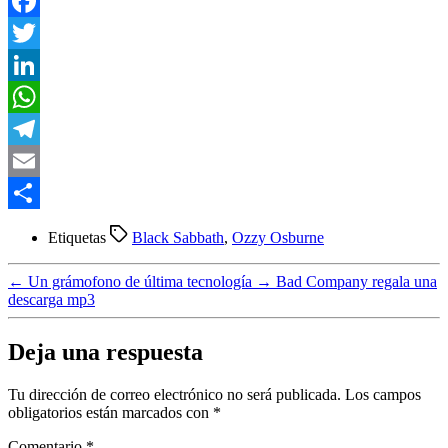
Facebook
Twitter
LinkedIn
WhatsApp
Telegram
Email
Compartir
Etiquetas
Black Sabbath
,
Ozzy Osburne
←
Un grámofono de última tecnología
→
Bad Company regala una
descarga mp3
Deja una respuesta
Tu dirección de correo electrónico no será publicada.
Los campos
obligatorios están marcados con
*
Comentario
*