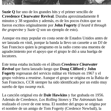
Suzie Q
fue uno de los grandes hits y el primer sencillo de
Creedence Clearwater Revival
. Duraba aproximadamente 8
minutos y 38 segundos y además, es de los pocos éxitos que no
fueron escritos originalmente por
John Fogerty
(
I heard it through
the grapevine
y
Suzie Q
son un ejemplo de esto).
Aunque era muy popular en costa oeste de Estados Unidos antes de
ser lanzada en vinil, porque la banda la llevo un cassette a un DJ de
San Francisco quien la programo en la radio como una muestra de
agradecimiento por el apoyo que el grupo le dió a una huelga de
locutores.
Este tema estaba incluido en el álbum
Creedence Clearwater
Revival
que fuera lanzado luego que
Doug Clifford
y
John
Fogerty
regresaran del servicio militar en
Vietnam
en 1967 y el
grupo volviera a reunirse. Aunque el grupo se origina en la Bahia de
San Francisco, CCR siempre ha sido identificado por un estilo muy
sureño de tipo
swamp rock
.
La canción original era de
Dale Hawkins
y fue grabada en 1956.
Además de Creedence,
Los Rolling Stones
y
The Astronauts
han
realizado el cover de este tema. El nombre del grupo se origina por
el nombre de un amigo de Tom Fogerty (Credence Newball), la