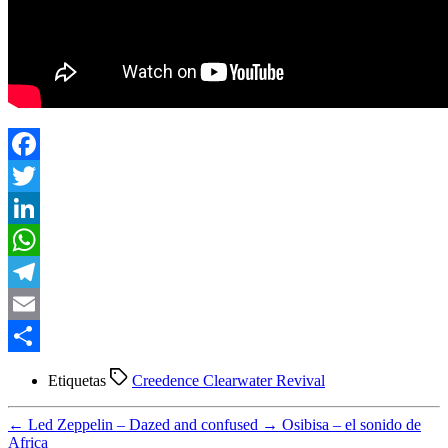
Facebook
Twitter
LinkedIn
WhatsApp
Telegram
Email
Compartir
Etiquetas
Creedence Clearwater Revival
←
Led Zeppelin – Dazed and confused
→
Osibisa – el sonido de
Africa