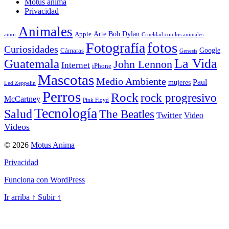
Motus anima
Privacidad
Animales
Arte
Bob Dylan
Apple
amor
Crueldad con los animales
Fotografía
fotos
Curiosidades
Google
Cámaras
Genesis
La Vida
Guatemala
John Lennon
Internet
iPhone
Mascotas
Medio Ambiente
Paul
mujeres
Led Zeppelin
Perros
Rock
rock progresivo
McCartney
Pink Floyd
Tecnología
Salud
The Beatles
Twitter
Video
Videos
© 2026
Motus Anima
Privacidad
Funciona con WordPress
Ir arriba
↑
Subir
↑