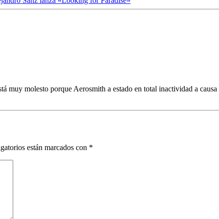
jandro Sanz lanza «Looking for Paradise»
stá muy molesto porque Aerosmith a estado en total inactividad a causa
gatorios están marcados con
*