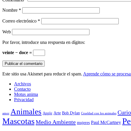
Nombre
*
Correo electrónico
*
Web
Por favor, introduce una respuesta en dígitos:
veinte − doce =
Este sitio usa Akismet para reducir el spam.
Aprende cómo se procesan
Archivos
Contacto
Motus anima
Privacidad
Animales
Curio
Arte
Bob Dylan
Apple
amor
Crueldad con los animales
Mascotas
Pe
Medio Ambiente
Paul McCartney
mujeres