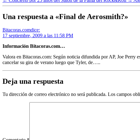
←
Concierto por 25 años del Salón de la Fama del Rock&Roll
→
Ale
Una respuesta a «Final de Aerosmith?»
Bitacoras.com
dice:
17 septiembre, 2009 a las 11:58 PM
Información Bitacoras.com…
Valora en Bitacoras.com: Según noticia difundida por AP, Joe Perry e
cancelar su gira de verano luego que Tyler, de…..
Deja una respuesta
Tu dirección de correo electrónico no será publicada.
Los campos obli
Comentario
*