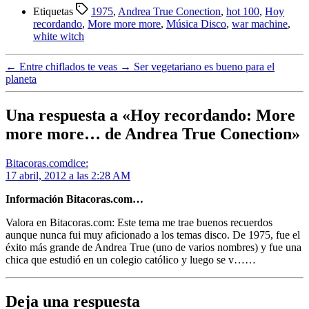
Compartir
Etiquetas
1975
,
Andrea True Conection
,
hot 100
,
Hoy
recordando
,
More more more
,
Música Disco
,
war machine
,
white witch
←
Entre chiflados te veas
→
Ser vegetariano es bueno para el
planeta
Una respuesta a «Hoy recordando: More
more more… de Andrea True Conection»
Bitacoras.com
dice:
17 abril, 2012 a las 2:28 AM
Información Bitacoras.com…
Valora en Bitacoras.com: Este tema me trae buenos recuerdos
aunque nunca fui muy aficionado a los temas disco. De 1975, fue el
éxito más grande de Andrea True (uno de varios nombres) y fue una
chica que estudió en un colegio católico y luego se v……
Deja una respuesta