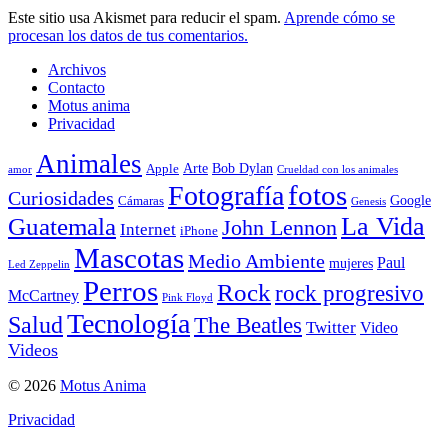
Este sitio usa Akismet para reducir el spam.
Aprende cómo se
procesan los datos de tus comentarios.
Archivos
Contacto
Motus anima
Privacidad
Animales
Arte
Bob Dylan
Apple
amor
Crueldad con los animales
Fotografía
fotos
Curiosidades
Google
Cámaras
Genesis
La Vida
Guatemala
John Lennon
Internet
iPhone
Mascotas
Medio Ambiente
Paul
mujeres
Led Zeppelin
Perros
Rock
rock progresivo
McCartney
Pink Floyd
Tecnología
Salud
The Beatles
Twitter
Video
Videos
© 2026
Motus Anima
Privacidad