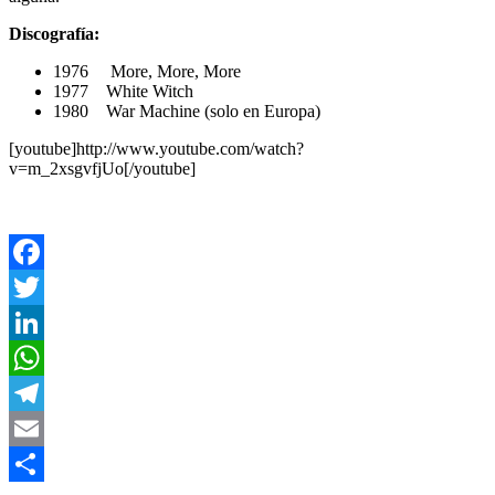
Discografía:
1976 More, More, More
1977 White Witch
1980 War Machine (solo en Europa)
[youtube]http://www.youtube.com/watch?
v=m_2xsgvfjUo[/youtube]
Facebook
Twitter
LinkedIn
WhatsApp
Telegram
Email