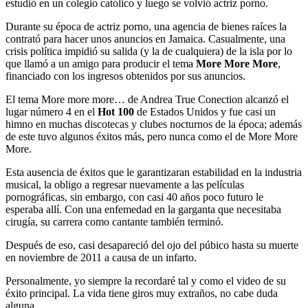
estudió en un colegio católico y luego se volvió actriz porno.
Durante su época de actriz porno, una agencia de bienes raíces la
contrató para hacer unos anuncios en Jamaica. Casualmente, una
crisis política impidió su salida (y la de cualquiera) de la isla por lo
que llamó a un amigo para producir el tema
More More More
,
financiado con los ingresos obtenidos por sus anuncios.
El tema More more more… de Andrea True Conection alcanzó el
lugar número 4 en el
Hot 100
de Estados Unidos y fue casi un
himno en muchas discotecas y clubes nocturnos de la época; además
de este tuvo algunos éxitos más, pero nunca como el de More More
More.
Esta ausencia de éxitos que le garantizaran estabilidad en la industria
musical, la obligo a regresar nuevamente a las películas
pornográficas, sin embargo, con casi 40 años poco futuro le
esperaba allí. Con una enfemedad en la garganta que necesitaba
cirugía, su carrera como cantante también terminó.
Después de eso, casi desapareció del ojo del púbico hasta su muerte
en noviembre de 2011 a causa de un infarto.
Personalmente, yo siempre la recordaré tal y como el video de su
éxito principal. La vida tiene giros muy extraños, no cabe duda
alguna.