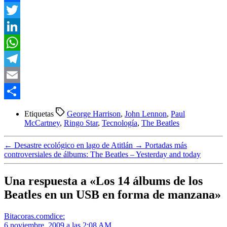
Facebook
Twitter
LinkedIn
WhatsApp
Telegram
Email
Compartir
Etiquetas
George Harrison
,
John Lennon
,
Paul
McCartney
,
Ringo Star
,
Tecnología
,
The Beatles
←
Desastre ecológico en lago de Atitlán
→
Portadas más
controversiales de álbums: The Beatles – Yesterday and today
Una respuesta a «Los 14 álbums de los
Beatles en un USB en forma de manzana»
Bitacoras.com
dice:
6 noviembre, 2009 a las 2:08 AM