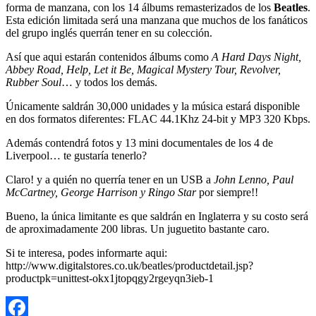
forma de manzana, con los 14 álbums remasterizados de los
Beatles
.
Esta edición limitada será una manzana que muchos de los fanáticos
del grupo inglés querrán tener en su colección.
Así que aqui estarán contenidos álbums como
A Hard Days Night,
Abbey Road, Help, Let it Be, Magical Mystery Tour, Revolver,
Rubber Soul
… y todos los demás.
Únicamente saldrán 30,000 unidades y la música estará disponible
en dos formatos diferentes: FLAC 44.1Khz 24-bit y MP3 320 Kbps.
Además contendrá fotos y 13 mini documentales de los 4 de
Liverpool… te gustaría tenerlo?
Claro! y a quién no querría tener en un USB a
John Lenno, Paul
McCartney, George Harrison y Ringo Star
por siempre!!
Bueno, la única limitante es que saldrán en Inglaterra y su costo será
de aproximadamente 200 libras. Un juguetito bastante caro.
Si te interesa, podes informarte aqui:
http://www.digitalstores.co.uk/beatles/productdetail.jsp?
productpk=unittest-okx1jtopqgy2rgeyqn3ieb-1