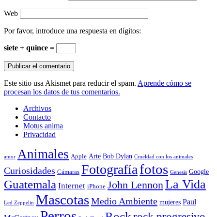
Web
Por favor, introduce una respuesta en dígitos:
siete + quince =
Este sitio usa Akismet para reducir el spam.
Aprende cómo se
procesan los datos de tus comentarios.
Archivos
Contacto
Motus anima
Privacidad
Animales
Arte
Bob Dylan
Apple
amor
Crueldad con los animales
Fotografía
fotos
Curiosidades
Google
Cámaras
Genesis
La Vida
Guatemala
John Lennon
Internet
iPhone
Mascotas
Medio Ambiente
Paul
mujeres
Led Zeppelin
Perros
Rock
rock progresivo