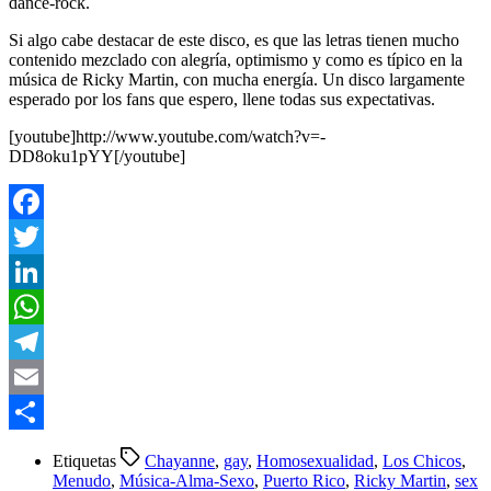
dance-rock.
Si algo cabe destacar de este disco, es que las letras tienen mucho
contenido mezclado con alegría, optimismo y como es típico en la
música de Ricky Martin, con mucha energía. Un disco largamente
esperado por los fans que espero, llene todas sus expectativas.
[youtube]http://www.youtube.com/watch?v=-
DD8oku1pYY[/youtube]
Facebook
Twitter
LinkedIn
WhatsApp
Telegram
Email
Compartir
Etiquetas
Chayanne
,
gay
,
Homosexualidad
,
Los Chicos
,
Menudo
,
Música-Alma-Sexo
,
Puerto Rico
,
Ricky Martin
,
sex