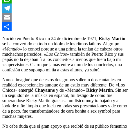
WhatsApp
Telegram
Email
Compartir
Nacido en Puerto Rico un 24 de diciembre de 1971,
Ricky Martin
se ha convertido en todo un ídolo de los ritmos latinos. Al grupo
«Menudo»
lo conocí porque a una prima la tenían de cabeza otros
muchachos parecidos,
«Los Chicos»
también de Puerto Rico y sus
papás no la dejaban ír a los conciertos a menos que fuera bajo mi
«supervisión». Claro que jamás entre a uno de los conciertos, una
confesión que supongo mi tía a estas alturas, ya sabrá.
Nunca imaginé que de estos dos grupos salieran dos cantantes en
realidad excepcionales aunque de un estilo muy diferente. De «Los
Chicos» emergió
Chayanne
y de «Menudo»
Ricky Martin
. Sin ser
un seguidor de la música en español, fui testigo de como fue
superandose Ricky Martin gracias a un físico muy trabajado y al
look de niño limpio que lucía en todas sus presentaciones y de como
de a poco, fue transformándose de cara bonita a sex symbol para
muchas mujeres.
No cabe duda que el gran apoyo que recibió de su público femenino