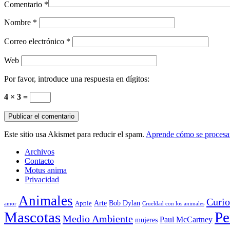
Comentario
*
Nombre
*
Correo electrónico
*
Web
Por favor, introduce una respuesta en dígitos:
4 × 3 =
Este sitio usa Akismet para reducir el spam.
Aprende cómo se procesan
Archivos
Contacto
Motus anima
Privacidad
Animales
Curio
Arte
Bob Dylan
Apple
amor
Crueldad con los animales
Mascotas
Pe
Medio Ambiente
Paul McCartney
mujeres