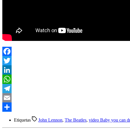
Facebook
Twitter
LinkedIn
WhatsApp
Telegram
Email
Compartir
Etiquetas
John Lennon
,
The Beatles
,
video Baby you can dri