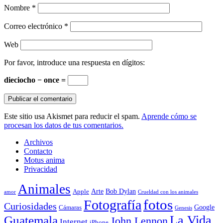
Nombre
*
Correo electrónico
*
Web
Por favor, introduce una respuesta en dígitos:
dieciocho − once =
Este sitio usa Akismet para reducir el spam.
Aprende cómo se
procesan los datos de tus comentarios.
Archivos
Contacto
Motus anima
Privacidad
Animales
Arte
Bob Dylan
Apple
amor
Crueldad con los animales
Fotografía
fotos
Curiosidades
Google
Cámaras
Genesis
La Vida
Guatemala
John Lennon
Internet
iPhone