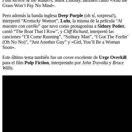
Paul Revere & the Raiders
, Mark Lindsay, también cantó «And the
Grass Won’t Pay No Mind».
Pero además la banda inglesa
Deep Purple
(oh sí, sorpresa!),
interpretó “
Kentucky Woman
”,
Lulu
, la misma de la película “
Al
maestro con cariño
” que tuvo como protagonista a
Sidney Potier
,
cantó “The Boat That I Row”, y
Cliff Richard
, interpretó las
canciones “I’ll Come Running”, “Solitary Man”, “I Got The Feelin’
(Oh No No)”, “Just Another Guy” y «Girl, You’ll Be a Woman
Soon».
Este último tema también fue un cover excelente de
Urge Overkill
para el film
Pulp Fiction
, interpretado por
John Travolta
y
Bruce
Willis
.