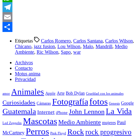
WhatsApp
Telegram
Email
Compartir
Etiquetas
Carlos Romero
,
Carlos Santana
,
Carlos Wilson
,
Chicano
,
jazz fusion
,
Lou Wilson
,
Malo
,
Mandrill
,
Medio
Ambiente
,
Ric Wilson
,
Sapo
,
war
Archivos
Contacto
Motus anima
Privacidad
Animales
Arte
Bob Dylan
Apple
amor
Crueldad con los animales
Fotografía
fotos
Curiosidades
Google
Cámaras
Genesis
La Vida
Guatemala
John Lennon
Internet
iPhone
Mascotas
Medio Ambiente
Paul
mujeres
Led Zeppelin
Perros
Rock
rock progresivo
McCartney
Pink Floyd