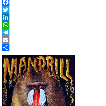
Facebook
Twitter
LinkedIn
WhatsApp
Telegram
Email
Compartir