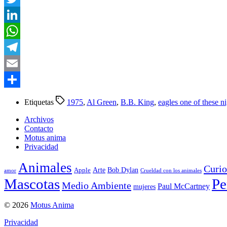
Twitter
LinkedIn
WhatsApp
Telegram
Email
Compartir
Etiquetas
1975
,
Al Green
,
B.B. King
,
eagles one of these n
Archivos
Contacto
Motus anima
Privacidad
Animales
Curio
Arte
Bob Dylan
Apple
amor
Crueldad con los animales
Mascotas
Pe
Medio Ambiente
Paul McCartney
mujeres
© 2026
Motus Anima
Privacidad