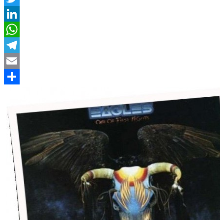
Twitter
LinkedIn
WhatsApp
Telegram
Email
Compartir