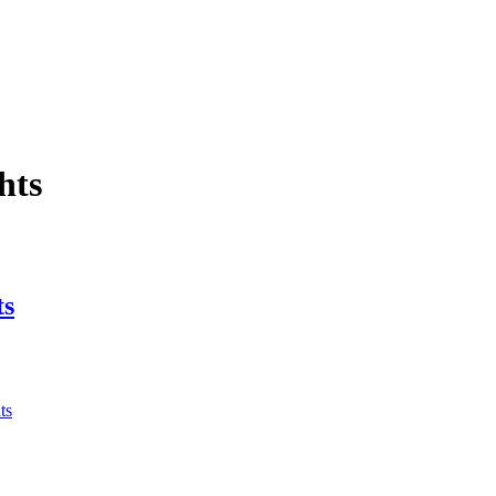
hts
ts
ts