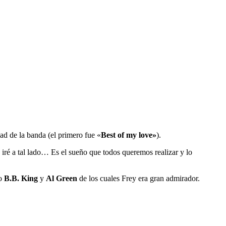
dad de la banda (el primero fue «
Best of my love»
).
 iré a tal lado… Es el sueño que todos queremos realizar y lo
mo
B.B. King
y
Al Green
de los cuales Frey era gran admirador.