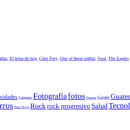
ights
,
El tema de hoy
,
Glen Frey
,
One of these nights
,
Soul
,
The Eagles
Fotografía
fotos
Guate
sidades
Google
Cámaras
Genesis
rros
Tecnol
Rock
Salud
rock progresivo
Pink Floyd