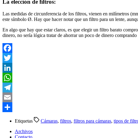
La elección de filtros:
Las medidas de circunferencia de los filtros, vienen en milímetros (m
este símbolo Ø. Hay que hacer notar que un filtro para un lente, aunqu
En algo que hay que estar claros, es que elegir un filtro barato compr
dinero, no sería lógica tratar de ahorrar un poco de dinero comprando 
Facebook
Twitter
LinkedIn
WhatsApp
Telegram
Email
Compartir
Etiquetas
Cámaras
,
filtros
,
filtros para cámaras
,
tipos de filtr
Archivos
Contacto