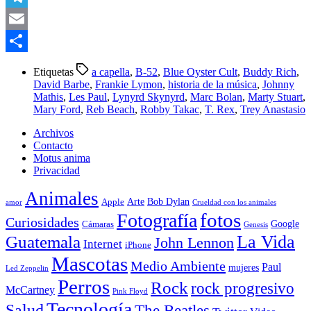
Telegram
Email
Compartir
Etiquetas
a capella
,
B-52
,
Blue Oyster Cult
,
Buddy Rich
,
David Barbe
,
Frankie Lymon
,
historia de la música
,
Johnny
Mathis
,
Les Paul
,
Lynyrd Skynyrd
,
Marc Bolan
,
Marty Stuart
,
Mary Ford
,
Reb Beach
,
Robby Takac
,
T. Rex
,
Trey Anastasio
Archivos
Contacto
Motus anima
Privacidad
Animales
Arte
Bob Dylan
Apple
amor
Crueldad con los animales
Fotografía
fotos
Curiosidades
Google
Cámaras
Genesis
La Vida
Guatemala
John Lennon
Internet
iPhone
Mascotas
Medio Ambiente
Paul
mujeres
Led Zeppelin
Perros
Rock
rock progresivo
McCartney
Pink Floyd
Tecnología
Salud
The Beatles