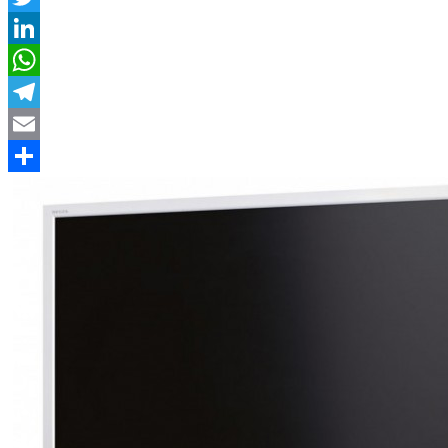
Twitter
LinkedIn
WhatsApp
Telegram
Email
Compartir