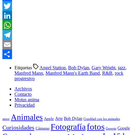
Facebook
Twitter
LinkedIn
WhatsApp
Telegram
Email
Compartir
Etiquetas
Angel Station
,
Bob Dylan
,
Gary Wright
,
jazz
,
Manfred Mann
,
Manfred Mann's Earth Band
,
R&B
,
rock
progresivo
Archivos
Contacto
Motus anima
Privacidad
Animales
Arte
Bob Dylan
Apple
amor
Crueldad con los animales
Fotografía
fotos
Curiosidades
Google
Cámaras
Genesis