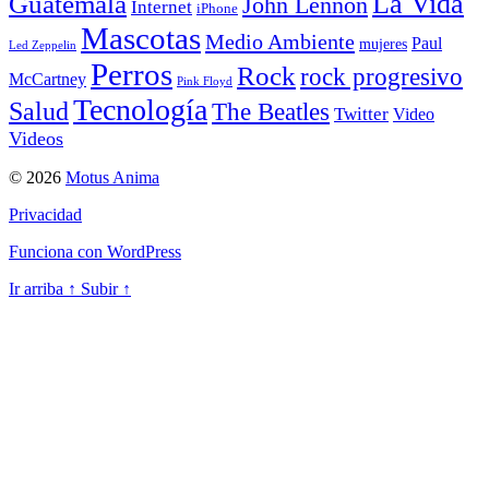
La Vida
Guatemala
John Lennon
Internet
iPhone
Mascotas
Medio Ambiente
Paul
mujeres
Led Zeppelin
Perros
Rock
rock progresivo
McCartney
Pink Floyd
Tecnología
Salud
The Beatles
Twitter
Video
Videos
© 2026
Motus Anima
Privacidad
Funciona con WordPress
Ir arriba
↑
Subir
↑