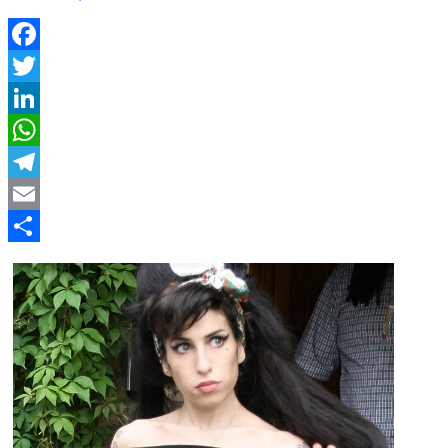
Facebook
Twitter
LinkedIn
WhatsApp
Telegram
Email
Compartir