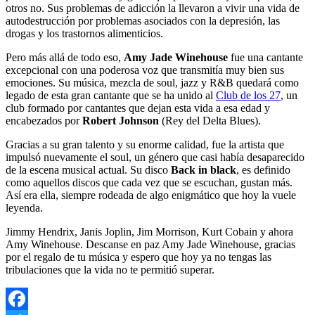
otros no. Sus problemas de adicción la llevaron a vivir una vida de
autodestrucción por problemas asociados con la depresión, las
drogas y los trastornos alimenticios.
Pero más allá de todo eso,
Amy Jade Winehouse
fue una cantante
excepcional con una poderosa voz que transmitía muy bien sus
emociones. Su música, mezcla de soul, jazz y R&B quedará como
legado de esta gran cantante que se ha unido al
Club de los 27
, un
club formado por cantantes que dejan esta vida a esa edad y
encabezados por
Robert Johnson
(Rey del Delta Blues).
Gracias a su gran talento y su enorme calidad, fue la artista que
impulsó nuevamente el soul, un género que casi había desaparecido
de la escena musical actual. Su disco
Back in black
, es definido
como aquellos discos que cada vez que se escuchan, gustan más.
Así era ella, siempre rodeada de algo enigmático que hoy la vuele
leyenda.
Jimmy Hendrix, Janis Joplin, Jim Morrison, Kurt Cobain y ahora
Amy Winehouse. Descanse en paz Amy Jade Winehouse, gracias
por el regalo de tu música y espero que hoy ya no tengas las
tribulaciones que la vida no te permitió superar.