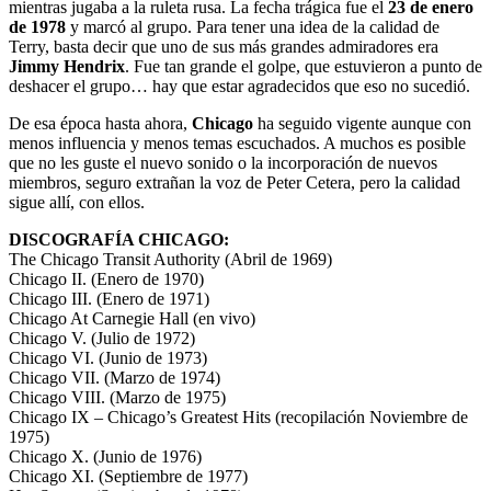
mientras jugaba a la ruleta rusa. La fecha trágica fue el
23 de enero
de 1978
y marcó al grupo. Para tener una idea de la calidad de
Terry, basta decir que uno de sus más grandes admiradores era
Jimmy Hendrix
. Fue tan grande el golpe, que estuvieron a punto de
deshacer el grupo… hay que estar agradecidos que eso no sucedió.
De esa época hasta ahora,
Chicago
ha seguido vigente aunque con
menos influencia y menos temas escuchados. A muchos es posible
que no les guste el nuevo sonido o la incorporación de nuevos
miembros, seguro extrañan la voz de Peter Cetera, pero la calidad
sigue allí, con ellos.
DISCOGRAFÍA CHICAGO:
The Chicago Transit Authority (Abril de 1969)
Chicago II. (Enero de 1970)
Chicago III. (Enero de 1971)
Chicago At Carnegie Hall (en vivo)
Chicago V. (Julio de 1972)
Chicago VI. (Junio de 1973)
Chicago VII. (Marzo de 1974)
Chicago VIII. (Marzo de 1975)
Chicago IX – Chicago’s Greatest Hits (recopilación Noviembre de
1975)
Chicago X. (Junio de 1976)
Chicago XI. (Septiembre de 1977)