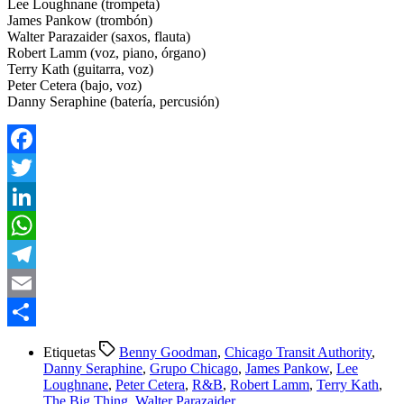
Lee Loughnane (trompeta)
James Pankow (trombón)
Walter Parazaider (saxos, flauta)
Robert Lamm (voz, piano, órgano)
Terry Kath (guitarra, voz)
Peter Cetera (bajo, voz)
Danny Seraphine (batería, percusión)
Facebook
Twitter
LinkedIn
WhatsApp
Telegram
Email
Compartir
Etiquetas
Benny Goodman
,
Chicago Transit Authority
,
Danny Seraphine
,
Grupo Chicago
,
James Pankow
,
Lee
Loughnane
,
Peter Cetera
,
R&B
,
Robert Lamm
,
Terry Kath
,
The Big Thing
,
Walter Parazaider