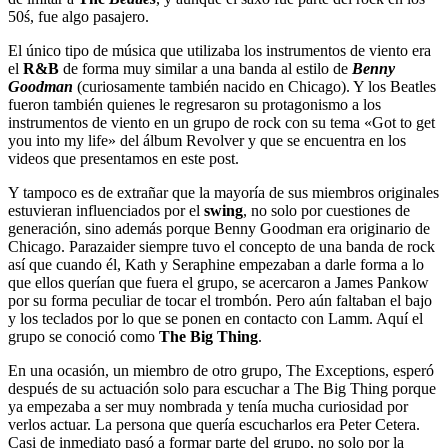
50ś, fue algo pasajero.
El único tipo de música que utilizaba los instrumentos de viento era
el
R&B
de forma muy similar a una banda al estilo de
Benny
Goodman
(curiosamente también nacido en Chicago). Y los Beatles
fueron también quienes le regresaron su protagonismo a los
instrumentos de viento en un grupo de rock con su tema «Got to get
you into my life» del álbum Revolver y que se encuentra en los
videos que presentamos en este post.
Y tampoco es de extrañar que la mayoría de sus miembros originales
estuvieran influenciados por el
swing
, no solo por cuestiones de
generación, sino además porque Benny Goodman era originario de
Chicago. Parazaider siempre tuvo el concepto de una banda de rock
así que cuando él, Kath y Seraphine empezaban a darle forma a lo
que ellos querían que fuera el grupo, se acercaron a James Pankow
por su forma peculiar de tocar el trombón. Pero aún faltaban el bajo
y los teclados por lo que se ponen en contacto con Lamm. Aquí el
grupo se conoció como
The Big Thing
.
En una ocasión, un miembro de otro grupo, The Exceptions, esperó
después de su actuación solo para escuchar a The Big Thing porque
ya empezaba a ser muy nombrada y tenía mucha curiosidad por
verlos actuar. La persona que quería escucharlos era Peter Cetera.
Casi de inmediato pasó a formar parte del grupo, no solo por la