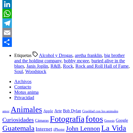
Twitter
LinkedIn
WhatsApp
Telegram
Email
Compartir
Etiquetas
Alcohol y Drogas
,
aretha franklin
,
big brother
and the holding company
,
bobby mcgee
,
buried alive in the
blues
,
Janis Joplin
,
R&B
,
Rock
,
Rock and Roll Hall of Fame
,
Soul
,
Woodstock
Archivos
Contacto
Motus anima
Privacidad
Animales
Arte
Bob Dylan
Apple
amor
Crueldad con los animales
Fotografía
fotos
Curiosidades
Google
Cámaras
Genesis
La Vida
Guatemala
John Lennon
Internet
iPhone