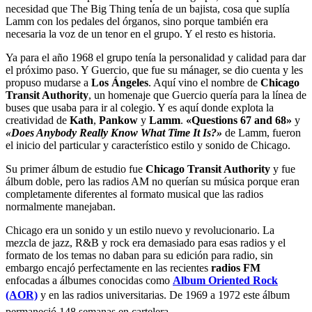
necesidad que The Big Thing tenía de un bajista, cosa que suplía
Lamm con los pedales del órganos, sino porque también era
necesaria la voz de un tenor en el grupo. Y el resto es historia.
Ya para el año 1968 el grupo tenía la personalidad y calidad para dar
el próximo paso. Y Guercio, que fue su mánager, se dio cuenta y les
propuso mudarse a
Los Ángeles
. Aquí vino el nombre de
Chicago
Transit Authority
, un homenaje que Guercio quería para la línea de
buses que usaba para ir al colegio. Y es aquí donde explota la
creatividad de
Kath
,
Pankow
y
Lamm
.
«Questions 67 and 68»
y
«Does Anybody Really Know What Time It Is?»
de Lamm, fueron
el inicio del particular y característico estilo y sonido de Chicago.
Su primer álbum de estudio fue
Chicago Transit Authority
y fue
álbum doble, pero las radios AM no querían su música porque eran
completamente diferentes al formato musical que las radios
normalmente manejaban.
Chicago era un sonido y un estilo nuevo y revolucionario. La
mezcla de jazz, R&B y rock era demasiado para esas radios y el
formato de los temas no daban para su edición para radio, sin
embargo encajó perfectamente en las recientes
radios FM
enfocadas a álbumes conocidas como
Album Oriented Rock
(AOR)
y en las radios universitarias. De 1969 a 1972 este álbum
permaneció 148 semanas en cartelera.