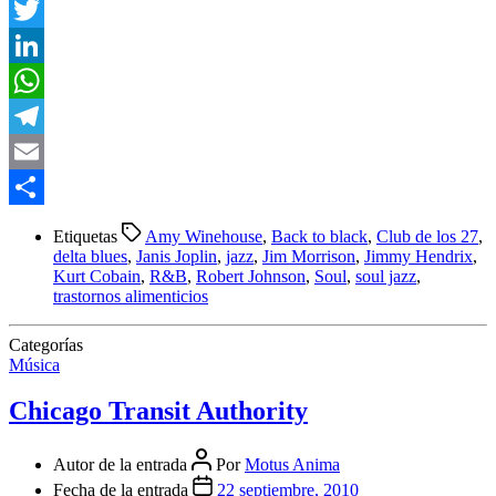
Facebook
Twitter
LinkedIn
WhatsApp
Telegram
Email
Compartir
Etiquetas
Amy Winehouse
,
Back to black
,
Club de los 27
,
delta blues
,
Janis Joplin
,
jazz
,
Jim Morrison
,
Jimmy Hendrix
,
Kurt Cobain
,
R&B
,
Robert Johnson
,
Soul
,
soul jazz
,
trastornos alimenticios
Categorías
Música
Chicago Transit Authority
Autor de la entrada
Por
Motus Anima
Fecha de la entrada
22 septiembre, 2010