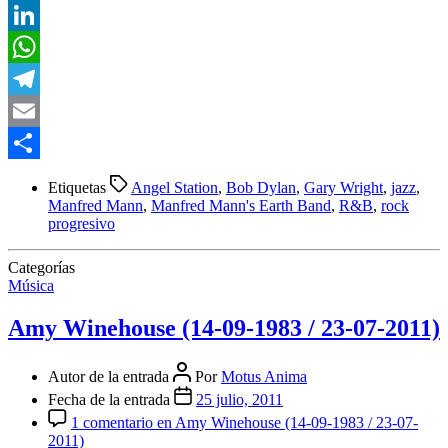
Twitter
LinkedIn
WhatsApp
Telegram
Email
Compartir
Etiquetas
Angel Station
,
Bob Dylan
,
Gary Wright
,
jazz
,
Manfred Mann
,
Manfred Mann's Earth Band
,
R&B
,
rock
progresivo
Categorías
Música
Amy Winehouse (14-09-1983 / 23-07-2011)
Autor de la entrada
Por
Motus Anima
Fecha de la entrada
25 julio, 2011
1 comentario
en Amy Winehouse (14-09-1983 / 23-07-
2011)