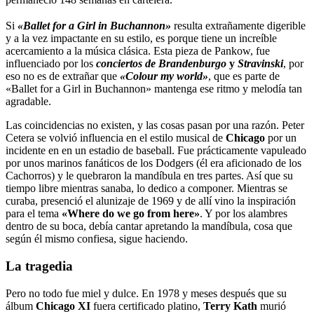
Si
«Ballet for a Girl in Buchannon»
resulta extrañamente digerible
y a la vez impactante en su estilo, es porque tiene un increíble
acercamiento a la música clásica. Esta pieza de Pankow, fue
influenciado por los
conciertos de Brandenburgo
y
Stravinski
, por
eso no es de extrañar que
«Colour my world»
, que es parte de
«Ballet for a Girl in Buchannon» mantenga ese ritmo y melodía tan
agradable.
Las coincidencias no existen, y las cosas pasan por una razón. Peter
Cetera se volvió influencia en el estilo musical de
Chicago
por un
incidente en en un estadio de baseball. Fue prácticamente vapuleado
por unos marinos fanáticos de los Dodgers (él era aficionado de los
Cachorros) y le quebraron la mandíbula en tres partes. Así que su
tiempo libre mientras sanaba, lo dedico a componer. Mientras se
curaba, presenció el alunizaje de 1969 y de allí vino la inspiración
para el tema
«Where do we go from here»
. Y por los alambres
dentro de su boca, debía cantar apretando la mandíbula, cosa que
según él mismo confiesa, sigue haciendo.
La tragedia
Pero no todo fue miel y dulce. En 1978 y meses después que su
álbum
Chicago XI
fuera certificado platino,
Terry Kath
murió