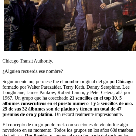
Chicago Transit Authority.
¿Alguien recuerda ese nombre?
Seguramente no, pero ese fue el nombre original del grupo
Chicago
formado por Walter Parazaider, Terry Kath, Danny Seraphine, Lee
Loughnane, James Pankow, Robert Lamm, y Peter Cetera, allá por
1967. Un grupo que ha cosechado
21 sencillos en el top 10, 5
álbumes consecutivos en el puesto número 1 y 5 sencillos de oro.
25 de sus 32 álbumes son de platino y tienen un total de 47
premios de oro y platino
. Un récord realmente impresionante.
El concepto de un grupo de rock con secciones de viento fue algo
novedoso en su momento. Todos los grupos en los años 60ś trataban
de imitar a
The
Beatles
, y aunque el saxo fue parte del rock en los