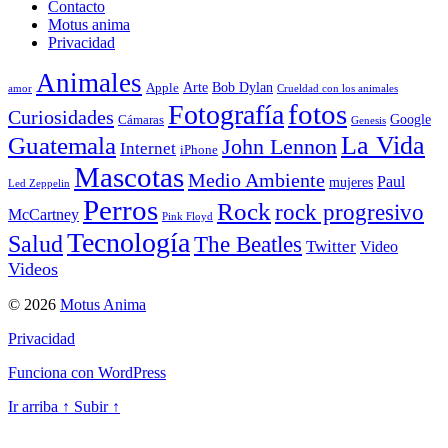
Contacto
Motus anima
Privacidad
Animales
Arte
Bob Dylan
Apple
amor
Crueldad con los animales
Fotografía
fotos
Curiosidades
Google
Cámaras
Genesis
La Vida
Guatemala
John Lennon
Internet
iPhone
Mascotas
Medio Ambiente
Paul
mujeres
Led Zeppelin
Perros
Rock
rock progresivo
McCartney
Pink Floyd
Tecnología
Salud
The Beatles
Twitter
Video
Videos
© 2026
Motus Anima
Privacidad
Funciona con WordPress
Ir arriba
↑
Subir
↑