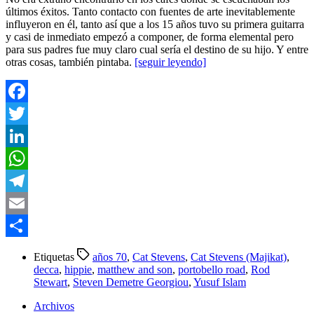
últimos éxitos. Tanto contacto con fuentes de arte inevitablemente
influyeron en él, tanto así que a los 15 años tuvo su primera guitarra
y casi de inmediato empezó a componer, de forma elemental pero
para sus padres fue muy claro cual sería el destino de su hijo. Y entre
otras cosas, también pintaba.
[seguir leyendo]
Facebook
Twitter
LinkedIn
WhatsApp
Telegram
Email
Compartir
Etiquetas
años 70
,
Cat Stevens
,
Cat Stevens (Majikat)
,
decca
,
hippie
,
matthew and son
,
portobello road
,
Rod
Stewart
,
Steven Demetre Georgiou
,
Yusuf Islam
Archivos