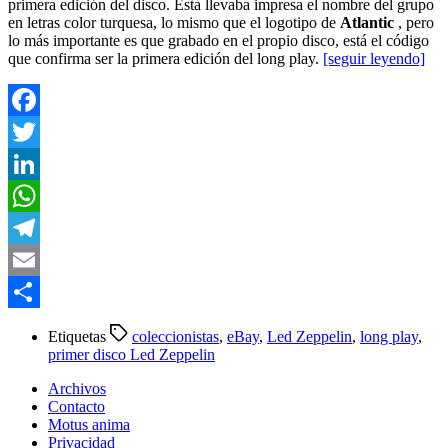
primera edición del disco. Esta llevaba impresa el nombre del grupo
en letras color turquesa, lo mismo que el logotipo de
Atlantic
, pero
lo más importante es que grabado en el propio disco, está el código
que confirma ser la primera edición del long play.
[seguir leyendo]
Facebook
Twitter
LinkedIn
WhatsApp
Telegram
Email
Compartir
Etiquetas
coleccionistas
,
eBay
,
Led Zeppelin
,
long play
,
primer disco Led Zeppelin
Archivos
Contacto
Motus anima
Privacidad