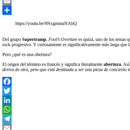
Telegram
Email
Compartir
https://youtu.be/9NxgmmaNAbQ
Del grupo
Supertramp
,
Fool’s Overture
es quizá, uno de los temas q
rock progresivo. Y curiosamente es significativamente más larga que 
Pero ¿qué es una obertura?
El origen del término es francés y significa literalmente
abertura
. As
deriva de otra, pero que está destinada a ser una pieza de concierto 
Facebook
Twitter
LinkedIn
WhatsApp
Telegram