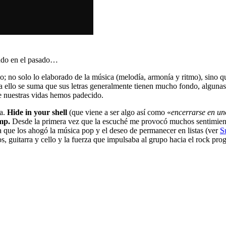
iendo en el pasado…
; no solo lo elaborado de la música (melodía, armonía y ritmo), sino qu
 Y a ello se suma que sus letras generalmente tienen mucho fondo, algu
e nuestras vidas hemos padecido.
ma.
Hide in your shell
(que viene a ser algo así como «
encerrarse en u
mp.
Desde la primera vez que la escuché me provocó muchos sentimien
 que los ahogó la música pop y el deseo de permanecer en listas (ver
S
s, guitarra y cello y la fuerza que impulsaba al grupo hacia el rock prog