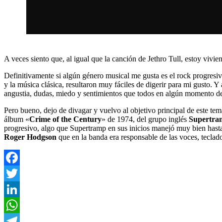
A veces siento que, al igual que la canción de Jethro Tull, estoy viv
Definitivamente si algún género musical me gusta es el rock progresivo
y la música clásica, resultaron muy fáciles de digerir para mi gusto.
angustia, dudas, miedo y sentimientos que todos en algún momento d
Pero bueno, dejo de divagar y vuelvo al objetivo principal de este te
álbum «
Crime of the Century
» de 1974, del grupo inglés
Supertra
progresivo, algo que Supertramp en sus inicios manejó muy bien hasta
Roger Hodgson
que en la banda era responsable de las voces, teclado
Facebook
Twitter
LinkedIn
WhatsApp