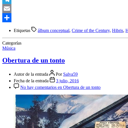
Telegram
Email
Compartir
Etiquetas
álbum conceptual
,
Crime of the Century
,
Hibris
,
H
Categorías
Música
Obertura de un tonto
Autor de la entrada
Por
Salva59
Fecha de la entrada
3 julio, 2016
No hay comentarios
en Obertura de un tonto