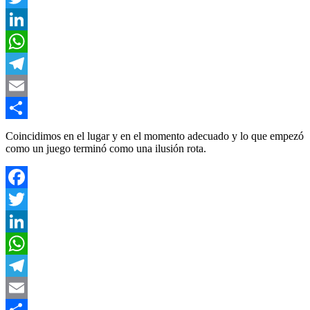
Twitter
LinkedIn
WhatsApp
Telegram
Email
Compartir
Coincidimos en el lugar y en el momento adecuado y lo que empezó
como un juego terminó como una ilusión rota.
Facebook
Twitter
LinkedIn
WhatsApp
Telegram
Email