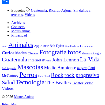
Compartir
Etiquetas
Guatemala
,
Ricardo Arjona
,
Sin daños a
terceros
,
Videos
Archivos
Contacto
Motus anima
Privacidad
Animales
Arte
Bob Dylan
Apple
amor
Crueldad con los animales
Fotografía
fotos
Curiosidades
Google
Cámaras
Genesis
La Vida
Guatemala
John Lennon
Internet
iPhone
Mascotas
Medio Ambiente
Paul
mujeres
Led Zeppelin
Perros
Rock
rock progresivo
McCartney
Pink Floyd
Tecnología
Salud
The Beatles
Twitter
Video
Videos
© 2026
Motus Anima
Privacidad