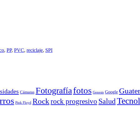
ico
,
PP
,
PVC
,
reciclaje
,
SPI
Fotografía
fotos
Guate
sidades
Google
Cámaras
Genesis
rros
Tecnol
Rock
Salud
rock progresivo
Pink Floyd