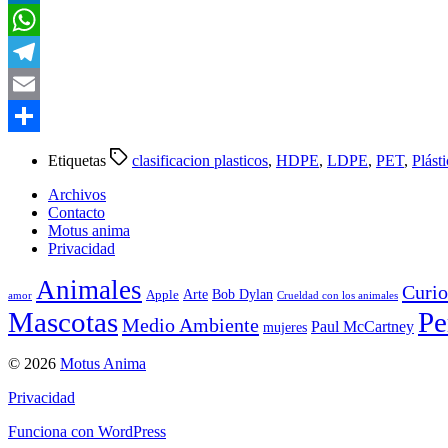
LinkedIn
WhatsApp
Telegram
Email
Compartir
Etiquetas
clasificacion plasticos
,
HDPE
,
LDPE
,
PET
,
Plást
Archivos
Contacto
Motus anima
Privacidad
Animales
Curio
Arte
Bob Dylan
Apple
amor
Crueldad con los animales
Mascotas
Pe
Medio Ambiente
Paul McCartney
mujeres
© 2026
Motus Anima
Privacidad
Funciona con WordPress