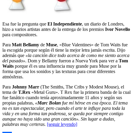
Esa fue la pregunta que
El Independiente
, un diario de Londres,
hizo a varios artistas antes de la entrega de los premios
Ivor Novello
para compositores.
Para
Matt Bellamy
de
Muse
, «Blue Valentines» de Tom Waits fue
la escogida porque según él tiene la mejor letra jamás escrita. Dijo
además que
«la canción dice todo acerca de como me siento acerca
del pasado»
. Dom y Bellamy fueron a Nueva York para ver a
Tom
Waits
porque él es una influencia muy grande para Muse por la
forma que usa los sonidos y las texturas para crear diferentes
atmósferas.
Para
Johnny Marr
(The Smiths, The Cribs y Modest Mouse), el
tema de
T.Rex
«Metal Guru». T Rex fue la primera banda de la cual
fue fanático cuando tenía aproximadamente 11 años y según sus
propias palabras,
«
Marc Bolan
fue mí héroe en esa época. El tema
no es tan espectacular, pero cuando el arte te influye para toda la
vida y en una forma tan poderosa, se queda por siempre contigo
aunque no haya sido una gran canción». Sin lugar a dudas,
palabras muy certeras.
[seguir leyendo]