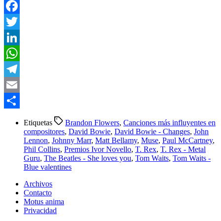
Facebook
Twitter
LinkedIn
WhatsApp
Telegram
Email
Compartir
Etiquetas
Brandon Flowers
,
Canciones más influyentes en
compositores
,
David Bowie
,
David Bowie - Changes
,
John
Lennon
,
Johnny Marr
,
Matt Bellamy
,
Muse
,
Paul McCartney
,
Phil Collins
,
Premios Ivor Novello
,
T. Rex
,
T. Rex - Metal
Guru
,
The Beatles - She loves you
,
Tom Waits
,
Tom Waits -
Blue valentines
Archivos
Contacto
Motus anima
Privacidad