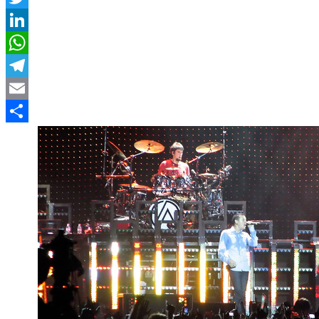
Twitter
LinkedIn
WhatsApp
Telegram
Email
Compartir