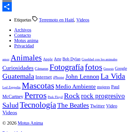
Email
Compartir
Etiquetas
Terremoto en Haití
,
Videos
Archivos
Contacto
Motus anima
Privacidad
Animales
Arte
Bob Dylan
Apple
amor
Crueldad con los animales
Fotografía
fotos
Curiosidades
Google
Cámaras
Genesis
La Vida
Guatemala
John Lennon
Internet
iPhone
Mascotas
Medio Ambiente
Paul
mujeres
Led Zeppelin
Perros
Rock
rock progresivo
McCartney
Pink Floyd
Tecnología
Salud
The Beatles
Twitter
Video
Videos
© 2026
Motus Anima