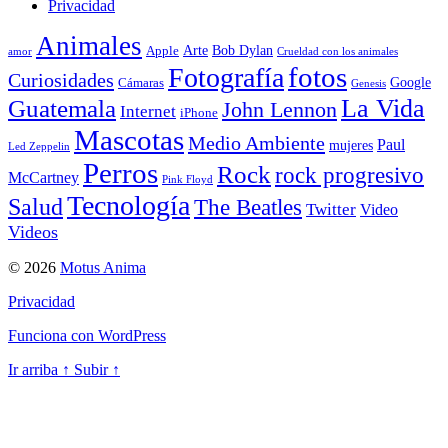
Privacidad
Animales
Arte
Bob Dylan
Apple
amor
Crueldad con los animales
Fotografía
fotos
Curiosidades
Google
Cámaras
Genesis
La Vida
Guatemala
John Lennon
Internet
iPhone
Mascotas
Medio Ambiente
Paul
mujeres
Led Zeppelin
Perros
Rock
rock progresivo
McCartney
Pink Floyd
Tecnología
Salud
The Beatles
Twitter
Video
Videos
© 2026
Motus Anima
Privacidad
Funciona con WordPress
Ir arriba
↑
Subir
↑