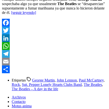
sospechaba algo ya que usualmente
The Beatles
se “desaparecian”
supuestamente a fumar marihuana ya que nunca lo hicieron delante
de él.
[seguir leyendo]
Facebook
Twitter
LinkedIn
WhatsApp
Telegram
Email
Compartir
Etiquetas
George Martin
,
John Lennon
,
Paul McCartney
,
Rock
,
Sgt. Pepper Lonely Hearts Clubs Band
,
The Beatles
,
The Beatles – A day in the life
Archivos
Contacto
Motus anima