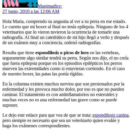
Manima
dice:
27 junio, 2010 a las 12:06 AM
Hola Maria, comprendo su angustia al ver a su perra en ese estado.
Le cuento que mi boxer al final no tenía epilepsia. Ninguno de los 4
veterinarios que lo vieron tuvieron la ocurrencia de tomarle una
radiografía. Al final un catedrático de mi hijo llegó a verlo y después
de un exámen muy a conciencia, ordenó radiografías.
Resulta que tiene
espondilosis o picos de loro
en las vertebras,
seguramente algo similar tendrá su perra. Según nos dijo, el no creía
que fuera epilepsia porque en los episodios epilépticos los perros
mueven las extremidades como si estuvieran corriendo. En el caso
de nuestro boxer, las patas las ponía rígidas.
En la columna existen muchos nervios que son presionados por la
enfermedad y les provoca mucho dolor, por eso es que no pueden
caminar. El tratamiento es con antinflamatorios no esteroides y
muchas veces no es una enfermedad tan grave como se puede
suponer.
Le dejo este enlace para que vea de que se trata:
espondilosis canina
,
pero siempre es necesario que sea un veterinario quien evalúe y
haga los exámenes correspondientes.