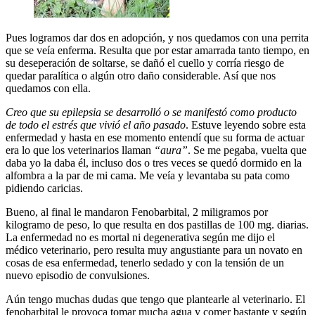
Pues logramos dar dos en adopción, y nos quedamos con una perrita
que se veía enferma. Resulta que por estar amarrada tanto tiempo, en
su deseperación de soltarse, se dañó el cuello y corría riesgo de
quedar paralítica o algún otro daño considerable. Así que nos
quedamos con ella.
Creo que su epilepsia se desarrolló o se manifestó como producto
de todo el estrés que vivió el año pasado
. Estuve leyendo sobre esta
enfermedad y hasta en ese momento entendí que su forma de actuar
era lo que los veterinarios llaman
“aura”
. Se me pegaba, vuelta que
daba yo la daba él, incluso dos o tres veces se quedó dormido en la
alfombra a la par de mi cama. Me veía y levantaba su pata como
pidiendo caricias.
Bueno, al final le mandaron Fenobarbital, 2 miligramos por
kilogramo de peso, lo que resulta en dos pastillas de 100 mg. diarias.
La enfermedad no es mortal ni degenerativa según me dijo el
médico veterinario, pero resulta muy angustiante para un novato en
cosas de esa enfermedad, tenerlo sedado y con la tensión de un
nuevo episodio de convulsiones.
Aún tengo muchas dudas que tengo que plantearle al veterinario. El
fenobarbital le provoca tomar mucha agua y comer bastante y según