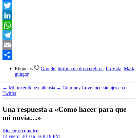
Facebook
Twitter
LinkedIn
WhatsApp
Telegram
Email
Compartir
Etiquetas
Google
,
historia de dos cerebros
,
La Vida
,
Mark
gungor
←
Mi boxer tiene epilepsia
→
Courtney Love luce tatuajes en el
Twitter
Una respuesta a «Como hacer para que
mi novia…»
Bitacoras.com
dice:
13 enero, 2010 a las 8:19 PM