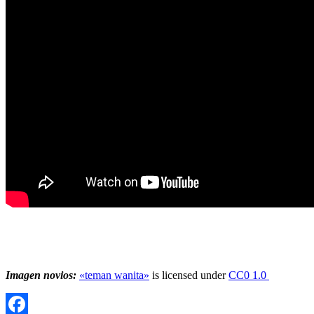
Imagen novios:
«teman wanita»
is licensed under
CC0 1.0