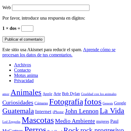
Web
Por favor, introduce una respuesta en dígitos:
1 × dos =
Este sitio usa Akismet para reducir el spam.
Aprende cómo se
procesan los datos de tus comentarios.
Archivos
Contacto
Motus anima
Privacidad
Animales
Arte
Bob Dylan
Apple
amor
Crueldad con los animales
Fotografía
fotos
Curiosidades
Google
Cámaras
Genesis
La Vida
Guatemala
John Lennon
Internet
iPhone
Mascotas
Medio Ambiente
Paul
mujeres
Led Zeppelin
Perros
Rock
rock progresivo
McCartney